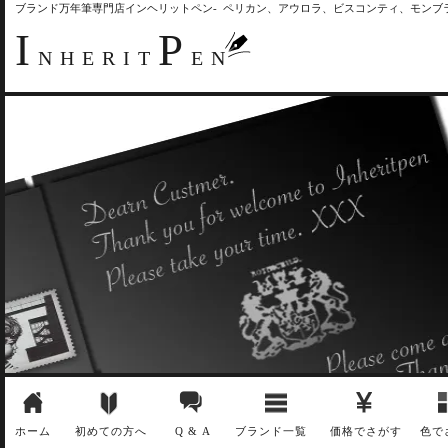
ブランド万年筆専門店インヘリットペン- ペリカン、アウロラ、ビスコンティ、モン
I
P
NHERIT
EN
ホーム
初めての方へ
Q & A
ブランド一覧
価格でさがす
色で