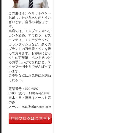
この度はインヘリットペンへ
お越しいただきありがとうご
ざいます。店長の津波古で
す。
当店では、モンブランやペリ
カンを始め、アウロラ、ビス
コンティ、モンテグラッパ、
カランダッシュなど、多くの
ブランドの万年筆・ペンを扱
っております。お客様にピッ
タリの万年筆・ペンを見つけ
るお手伝いができればと、ス
タッフ一同全力でがんばって
います。
ご不明な点はお気軽にお訪ね
ください。
電話番号：070-6597-
8703（受付：11時から19時
※木・日・祝日はメール対応
のみ）
メール：mail@inheritpen.com