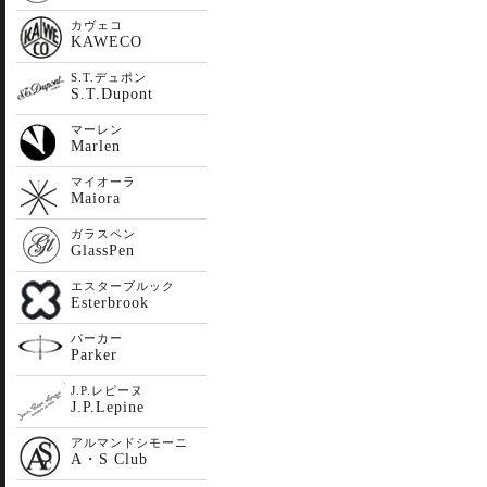
カヴェコ
KAWECO
S.T.デュポン
S.T.Dupont
マーレン
Marlen
マイオーラ
Maiora
ガラスペン
GlassPen
エスターブルック
Esterbrook
パーカー
Parker
J.P.レピーヌ
J.P.Lepine
アルマンドシモーニ
A・S Club