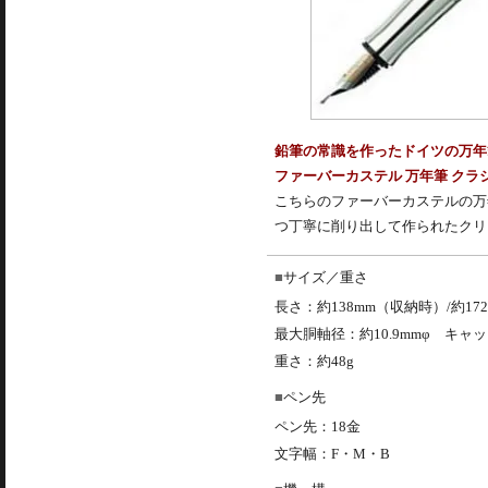
鉛筆の常識を作ったドイツの万年
ファーバーカステル 万年筆 クラ
こちらの
ファーバーカステル
の
万
つ丁寧に削り出して作られたクリ
サイズ／重さ
長さ：約138mm（収納時）/約17
最大胴軸径：約10.9mmφ キャ
重さ：約48g
ペン先
ペン先：18金
文字幅：F・M・B