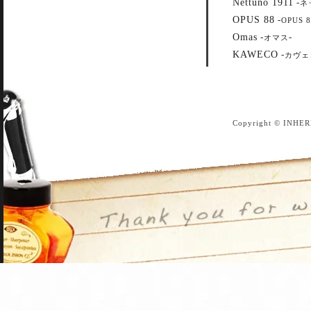
Nettuno 1911
-
ネ
OPUS 88
-
OPUS 8
Omas
-
-
オマス
KAWECO
-
カヴェ
Copyright © INHER