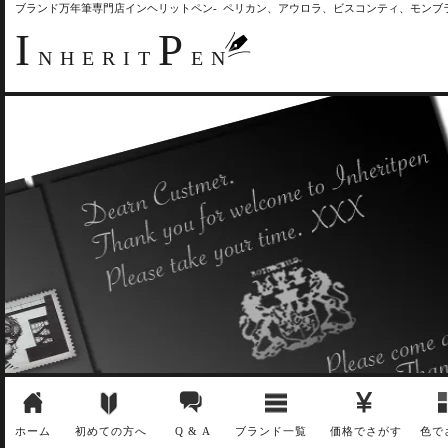
ブランド万年筆専門店インヘリットペン- ペリカン、アウロラ、ビスコンティ、モン
I
P
NHERIT
EN
ホーム
初めての方へ
Q & A
ブランド一覧
価格でさがす
色で