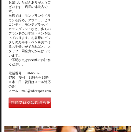
お越しいただきありがとうご
ざいます。店長の津波古で
す。
当店では、モンブランやペリ
カンを始め、アウロラ、ビス
コンティ、モンテグラッパ、
カランダッシュなど、多くの
ブランドの万年筆・ペンを扱
っております。お客様にピッ
タリの万年筆・ペンを見つけ
るお手伝いができればと、ス
タッフ一同全力でがんばって
います。
ご不明な点はお気軽にお訪ね
ください。
電話番号：070-6597-
8703（受付：11時から19時
※木・日・祝日はメール対応
のみ）
メール：mail@inheritpen.com