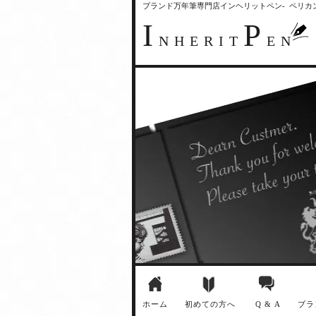
ブランド万年筆専門店インヘリットペン- ペリ
I
P
NHERIT
EN
ホーム
初めての方へ
Q & A
ブラ