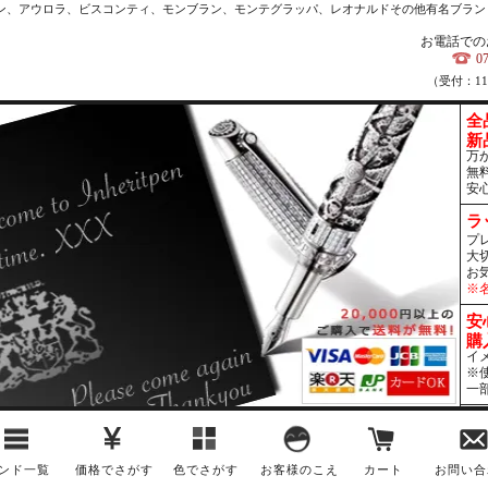
カン、アウロラ、ビスコンティ、モンブラン、モンテグラッパ、レオナルドその他有名ブラン
お電話での
0
（受付：1
全
新
万
無
安
ラ
プ
大
お
※
安
購
イ
※
一
ンド一覧
価格でさがす
色でさがす
お客様のこえ
カート
お問い合