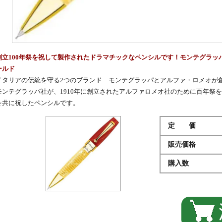
創立100年祭を祝して製作されたドラマチックなペンシルです！モンテグラッパ
ールド
イタリアの伝統を守る2つのブランド
モンテグラッパ
とアルファ・ロメオが
モンテグラッパ社が、1910年に創立されたアルファロメオ社のために百年祭
を共に祝した
ペンシル
です。
定 価
販売価格
購入数