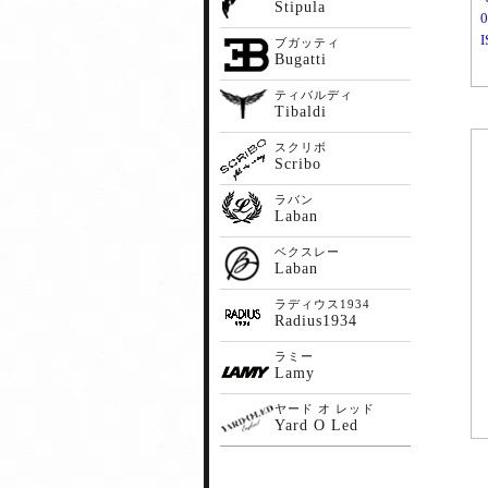
Stipula
ブガッティ
Bugatti
ティバルディ
Tibaldi
スクリボ
Scribo
ラバン
Laban
ベクスレー
Laban
ラディウス1934
Radius1934
ラミー
Lamy
ヤード オ レッド
Yard O Led