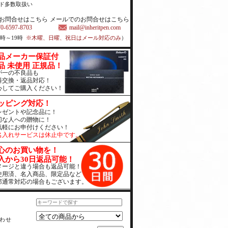
ド多数取扱い
お問合せはこちら
メールでのお問合せはこちら
70-6597-8703
mail@inheritpen.com
1時～19時
※木曜、日曜、祝日はメール対応のみ
）
品メーカー保証付
品 未使用 正規品！
が一の不良品も
料交換・返品対応！
心してご購入ください！
ッピング対応！
レゼントや記念品に！
切な人への贈物に！
気軽にお申付けください！
名入れサービスは休止中です。
心のお買い物を！
入から30日返品可能！
メージと違う場合も返品可能！
使用済、名入商品、限定品など
部通常対応の場合もございます。
わせ