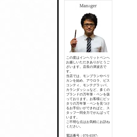
この度はインヘリットペンへ
お越しいただきありがとうご
ざいます。店長の津波古で
す。
当店では、モンブランやペリ
カンを始め、アウロラ、ビス
コンティ、モンテグラッパ、
カランダッシュなど、多くの
ブランドの万年筆・ペンを扱
っております。お客様にピッ
タリの万年筆・ペンを見つけ
るお手伝いができればと、ス
タッフ一同全力でがんばって
います。
ご不明な点はお気軽にお訪ね
ください。
電話番号：070-6597-