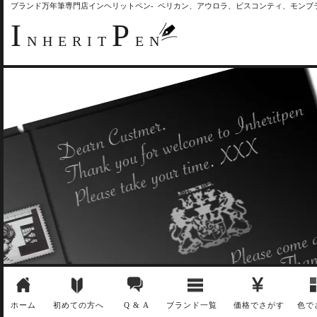
ブランド万年筆専門店インヘリットペン- ペリカン、アウロラ、ビスコンティ、モン
I
P
NHERIT
EN
ホーム
初めての方へ
Q & A
ブランド一覧
価格でさがす
色で