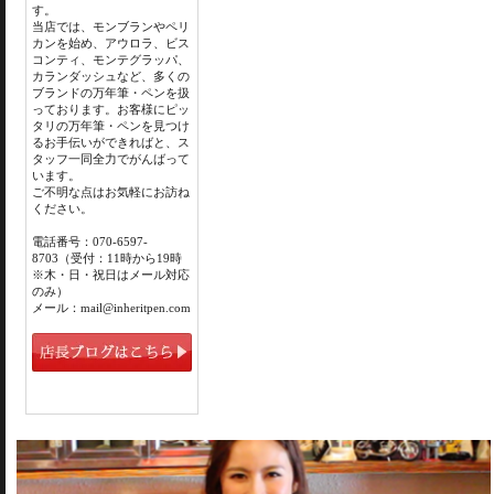
す。
当店では、モンブランやペリ
カンを始め、アウロラ、ビス
コンティ、モンテグラッパ、
カランダッシュなど、多くの
ブランドの万年筆・ペンを扱
っております。お客様にピッ
タリの万年筆・ペンを見つけ
るお手伝いができればと、ス
タッフ一同全力でがんばって
います。
ご不明な点はお気軽にお訪ね
ください。
電話番号：070-6597-
8703（受付：11時から19時
※木・日・祝日はメール対応
のみ）
メール：mail@inheritpen.com