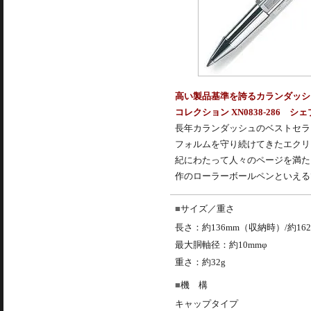
高い製品基準を誇るカランダッシ
コレクション XN0838-286
長年
カランダッシュ
のベストセラ
フォルムを守り続けてきたエクリ
紀にわたって人々のページを満た
作の
ローラーボール
ペンといえる
サイズ／重さ
長さ：約136mm（収納時）/約16
最大胴軸径：約10mmφ
重さ：約32g
機 構
キャップタイプ