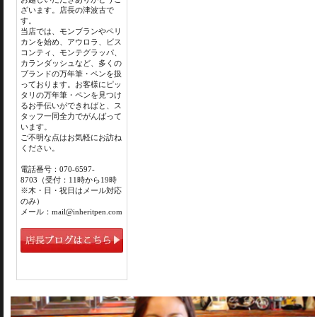
ざいます。店長の津波古で
す。
当店では、モンブランやペリ
カンを始め、アウロラ、ビス
コンティ、モンテグラッパ、
カランダッシュなど、多くの
ブランドの万年筆・ペンを扱
っております。お客様にピッ
タリの万年筆・ペンを見つけ
るお手伝いができればと、ス
タッフ一同全力でがんばって
います。
ご不明な点はお気軽にお訪ね
ください。
電話番号：070-6597-
8703（受付：11時から19時
※木・日・祝日はメール対応
のみ）
メール：mail@inheritpen.com