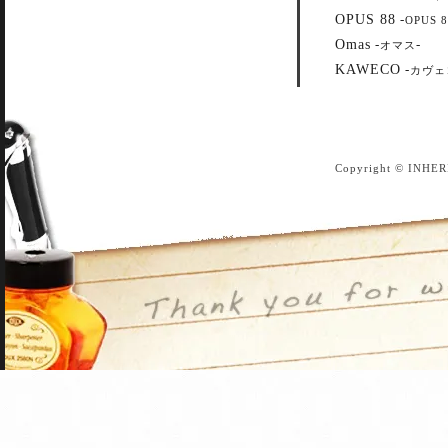
OPUS 88
-
OPUS 8
Omas
-
-
オマス
KAWECO
-
カヴェ
Copyright © INHER