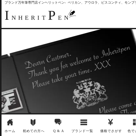
ブランド万年筆専門店インヘリットペン- ペリカン、アウロラ、ビスコンティ、モン
I
P
NHERIT
EN
ホーム
初めての方へ
Q & A
ブランド一覧
価格でさがす
色で