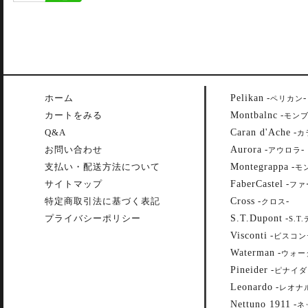
Pelikan
ホーム
-
-
ペリカン
Montbalnc
カートをみる
-
モン
Caran d'Ache
Q&A
-
カ
Aurora
お問い合わせ
-
-
アウロラ
Montegrappa
支払い・配送方法について
-
モ
FaberCastel
サイトマップ
-
ファ
Cross
特定商取引法に基づく表記
-
-
クロス
S.T.Dupont
プライバシーポリシー
-
S.T
Visconti
-
ビスコン
Waterman
-
ウォー
Pineider
-
ピナイダ
Leonardo
-
レオナ
Nettuno 1911
-
ネ