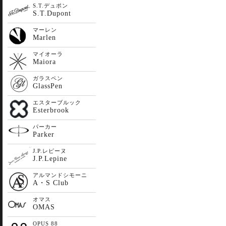
S.T.デュポン
S.T.Dupont
マーレン
Marlen
マイオーラ
Maiora
ガラスペン
GlassPen
エスターブルック
Esterbrook
パーカー
Parker
J.P.レピーヌ
J.P.Lepine
アルマンドシモーニ
A・S Club
オマス
OMAS
OPUS 88