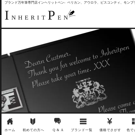
ブランド万年筆専門店インヘリットペン- ペリカン、アウロラ、ビスコンティ、モン
I
P
NHERIT
EN
ホーム
初めての方へ
Q & A
ブランド一覧
価格でさがす
色で