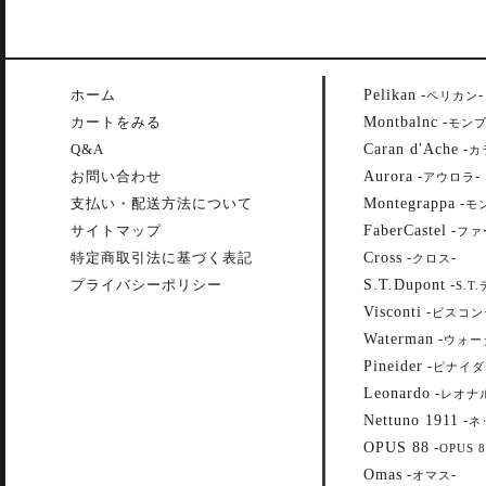
Pelikan
ホーム
-
-
ペリカン
Montbalnc
カートをみる
-
モン
Caran d'Ache
Q&A
-
カ
Aurora
お問い合わせ
-
-
アウロラ
Montegrappa
支払い・配送方法について
-
モ
FaberCastel
サイトマップ
-
ファ
Cross
特定商取引法に基づく表記
-
-
クロス
S.T.Dupont
プライバシーポリシー
-
S.T
Visconti
-
ビスコン
Waterman
-
ウォー
Pineider
-
ピナイダ
Leonardo
-
レオナ
Nettuno 1911
-
ネ
OPUS 88
-
OPUS 8
Omas
-
-
オマス