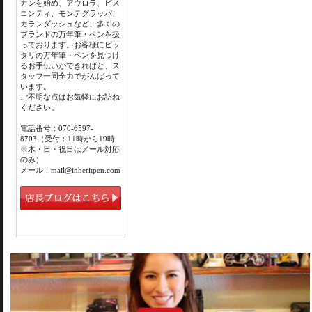
カンを始め、アウロラ、ビス
コンティ、モンテグラッパ、
カランダッシュなど、多くの
ブランドの万年筆・ペンを扱
っております。お客様にピッ
タリの万年筆・ペンを見つけ
るお手伝いができればと、ス
タッフ一同全力でがんばって
います。
ご不明な点はお気軽にお訪ね
ください。
電話番号：070-6597-
8703（受付：11時から19時
※木・日・祝日はメール対応
のみ）
メール：mail@inheritpen.com