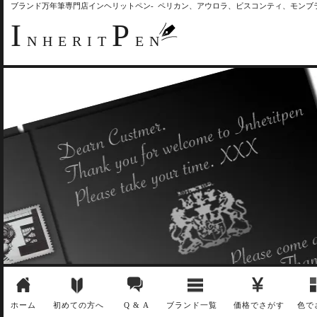
ブランド万年筆専門店インヘリットペン- ペリカン、アウロラ、ビスコンティ、モン
I
P
NHERIT
EN
ホーム
初めての方へ
Q & A
ブランド一覧
価格でさがす
色で