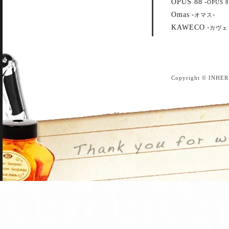
OPUS 88
-
OPUS 8
Omas
-
-
オマス
KAWECO
-
カヴェ
Copyright © INHER