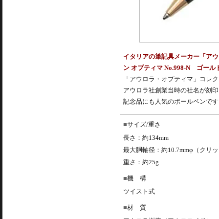
イタリアの筆記具メーカー「アウ
ン オプティマ No.998-N ゴー
「
アウロラ
・オプティマ」コレク
アウロラ社創業当時の社名が刻印
記念品にも人気の
ボールペン
です
サイズ/重さ
長さ：約134mm
最大胴軸径：約10.7mmφ（クリ
重さ：約25g
機 構
ツイスト式
材 質