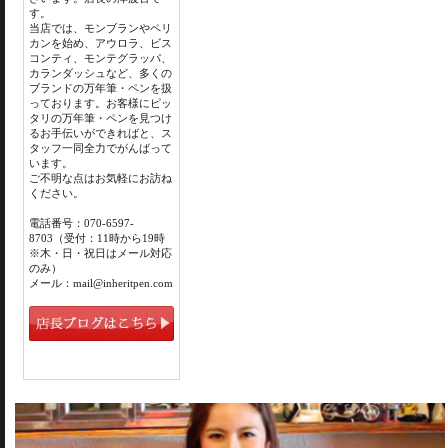
す。
当店では、モンブランやペリ
カンを始め、アウロラ、ビス
コンティ、モンテグラッパ、
カランダッシュなど、多くの
ブランドの万年筆・ペンを扱
っております。お客様にピッ
タリの万年筆・ペンを見つけ
るお手伝いができればと、ス
タッフ一同全力でがんばって
います。
ご不明な点はお気軽にお訪ね
ください。
電話番号：070-6597-
8703（受付：11時から19時
※木・日・祝日はメール対応
のみ）
メール：mail@inheritpen.com