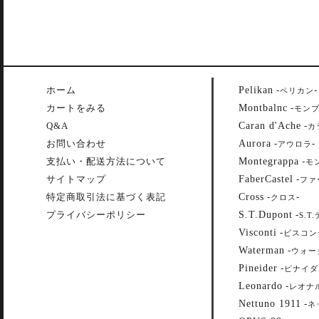
Pelikan
ホーム
-
-
ペリカン
Montbalnc
カートをみる
-
モン
Caran d'Ache
Q&A
-
カ
Aurora
お問い合わせ
-
-
アウロラ
Montegrappa
支払い・配送方法について
-
モ
FaberCastel
サイトマップ
-
ファ
Cross
特定商取引法に基づく表記
-
-
クロス
S.T.Dupont
プライバシーポリシー
-
S.T
Visconti
-
ビスコン
Waterman
-
ウォー
Pineider
-
ピナイダ
Leonardo
-
レオナ
Nettuno 1911
-
ネ