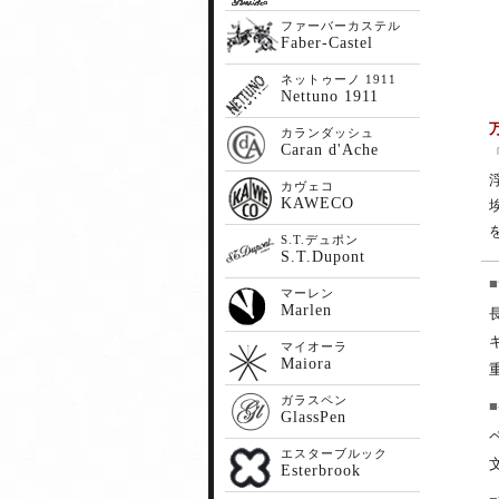
ファーバーカステル
Faber-Castel
ネットゥーノ 1911
Nettuno 1911
カランダッシュ
Caran d'Ache
カヴェコ
KAWECO
S.T.デュポン
S.T.Dupont
マーレン
Marlen
マイオーラ
Maiora
ガラスペン
GlassPen
エスターブルック
文
Esterbrook