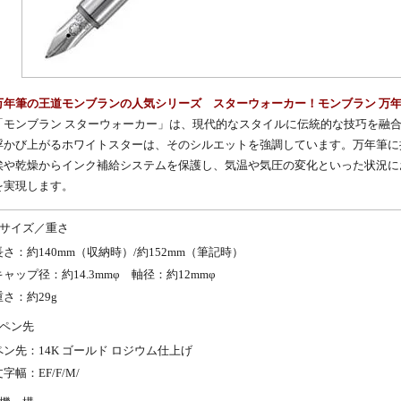
万年筆の王道モンブランの人気シリーズ スターウォーカー！モンブラン 万年筆 
「
モンブラン
スターウォーカー」は、現代的なスタイルに伝統的な技巧を融
浮かび上がるホワイトスターは、そのシルエットを強調しています。
万年筆
に
埃や乾燥からインク補給システムを保護し、気温や気圧の変化といった状況に
を実現します。
サイズ／重さ
長さ：約140mm（収納時）/約152mm（筆記時）
キャップ径：約14.3mmφ 軸径：約12mmφ
重さ：約29g
ペン先
ペン先：14K ゴールド ロジウム仕上げ
字幅：EF/F/M/