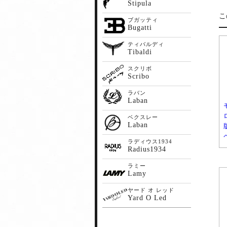
Stipula
こ
ブガッティ
Bugatti
ティバルディ
Tibaldi
スクリボ
Scribo
ラバン
Laban
ベクスレー
Laban
ラディウス1934
Radius1934
ラミー
Lamy
ヤード オ レッド
Yard O Led