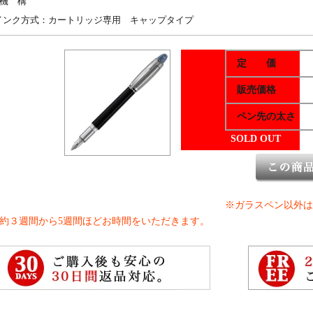
機 構
インク方式：カートリッジ専用 キャップタイプ
定 価
販売価格
ペン先の太さ
SOLD OUT
※ガラスペン以外は
約３週間から5週間ほどお時間をいただきます。