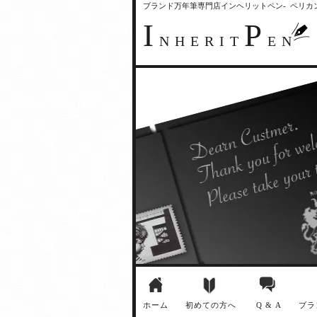
ブランド万年筆専門店インヘリットペン- ペリ
I
P
NHERIT
EN
ホーム
初めての方へ
Q & A
ブラ