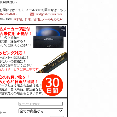
ド多数取扱い
お問合せはこちら
メールでのお問合せはこちら
70-6597-8703
mail@inheritpen.com
1時～19時
※木曜、日曜、祝日はメール対応のみ
）
品メーカー保証付
品 未使用 正規品！
が一の不良品も
料交換・返品対応！
心してご購入ください！
ッピング対応！
レゼントや記念品に！
切な人への贈物に！
気軽にお申付けください！
名入れサービスは休止中です。
心のお買い物を！
入から30日返品可能！
メージと違う場合も返品可能！
使用済、名入商品、限定品など
部通常対応の場合もございます。
わせ