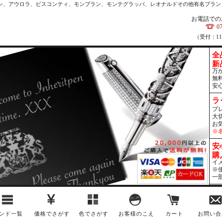
カン、アウロラ、ビスコンティ、モンブラン、モンテグラッパ、レオナルドその他有名ブラン
お電話での
0
（受付：1
全
新
万
無
安
ラ
プ
大
お
※
安
購
イ
※
一
ンド一覧
価格でさがす
色でさがす
お客様のこえ
カート
お問い合