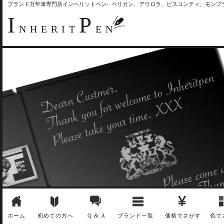
ブランド万年筆専門店インヘリットペン- ペリカン、アウロラ、ビスコンティ、モン
I
P
NHERIT
EN
ホーム
初めての方へ
Q & A
ブランド一覧
価格でさがす
色で