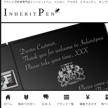
ブランド万年筆専門店インヘリットペン- ペリカン、アウロラ、ビスコンティ、モン
I
P
NHERIT
EN
ホーム
初めての方へ
Q & A
ブランド一覧
価格でさがす
色で