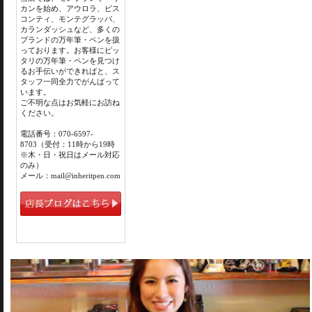
カンを始め、アウロラ、ビス
コンティ、モンテグラッパ、
カランダッシュなど、多くの
ブランドの万年筆・ペンを扱
っております。お客様にピッ
タリの万年筆・ペンを見つけ
るお手伝いができればと、ス
タッフ一同全力でがんばって
います。
ご不明な点はお気軽にお訪ね
ください。
電話番号：070-6597-
8703（受付：11時から19時
※木・日・祝日はメール対応
のみ）
メール：mail@inheritpen.com