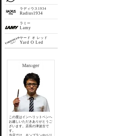
ラディウス1934
Radius1934
ラミー
Lamy
ヤード オ レッド
Yard O Led
この度はインヘリットペンへ
お越しいただきありがとうご
ざいます。店長の津波古で
す。
当店では、モンブランやペリ