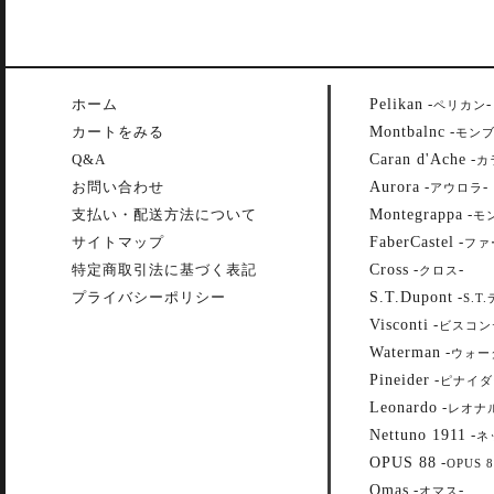
Pelikan
ホーム
-
-
ペリカン
Montbalnc
カートをみる
-
モン
Caran d'Ache
Q&A
-
カ
Aurora
お問い合わせ
-
-
アウロラ
Montegrappa
支払い・配送方法について
-
モ
FaberCastel
サイトマップ
-
ファ
Cross
特定商取引法に基づく表記
-
-
クロス
S.T.Dupont
プライバシーポリシー
-
S.T
Visconti
-
ビスコン
Waterman
-
ウォー
Pineider
-
ピナイダ
Leonardo
-
レオナ
Nettuno 1911
-
ネ
OPUS 88
-
OPUS 8
Omas
-
-
オマス