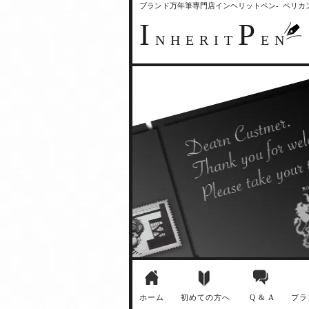
ブランド万年筆専門店インヘリットペン- ペリ
I
P
NHERIT
EN
ホーム
初めての方へ
Q & A
ブラ