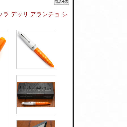
ッラ デッリ アランチョ シ