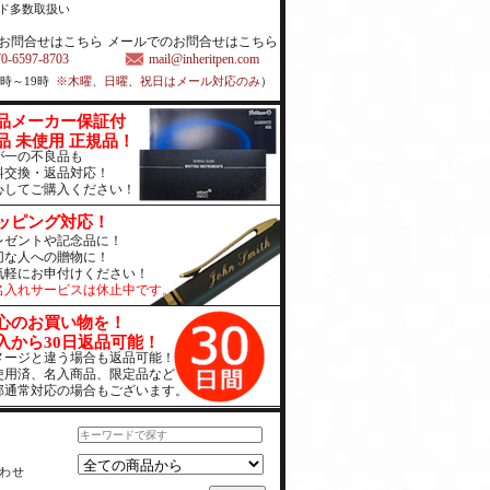
ド多数取扱い
お問合せはこちら
メールでのお問合せはこちら
70-6597-8703
mail@inheritpen.com
1時～19時
※木曜、日曜、祝日はメール対応のみ
）
品メーカー保証付
品 未使用 正規品！
が一の不良品も
料交換・返品対応！
心してご購入ください！
ッピング対応！
レゼントや記念品に！
切な人への贈物に！
気軽にお申付けください！
名入れサービスは休止中です。
心のお買い物を！
入から30日返品可能！
メージと違う場合も返品可能！
使用済、名入商品、限定品など
部通常対応の場合もございます。
わせ