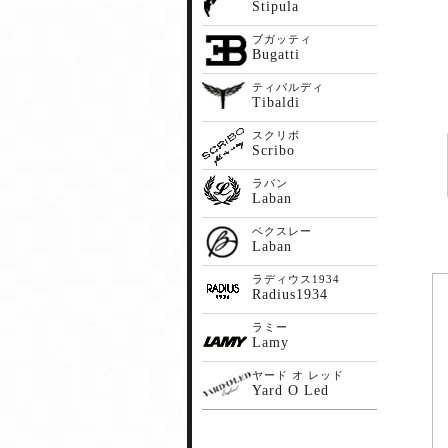
Stipula
ブガッティ
Bugatti
ティバルディ
Tibaldi
スクリボ
Scribo
ラバン
Laban
ベクスレー
Laban
ラディウス1934
Radius1934
ラミー
Lamy
ヤード オ レッド
Yard O Led