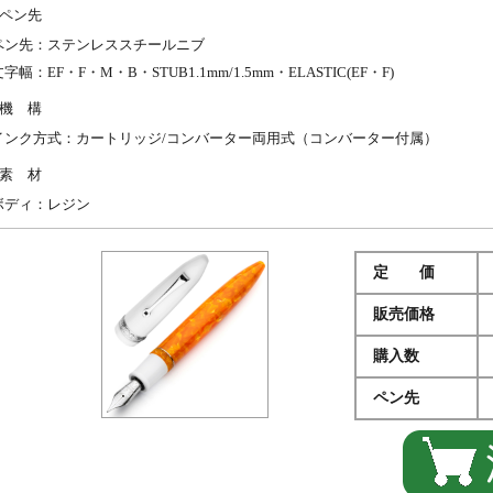
ペン先
ペン先：ステンレススチールニブ
字幅：EF・F・M・B・STUB1.1mm/1.5mm・ELASTIC(EF・F)
機 構
インク方式：カートリッジ/コンバーター両用式（コンバーター付属）
素 材
ボディ：レジン
定 価
販売価格
購入数
ペン先