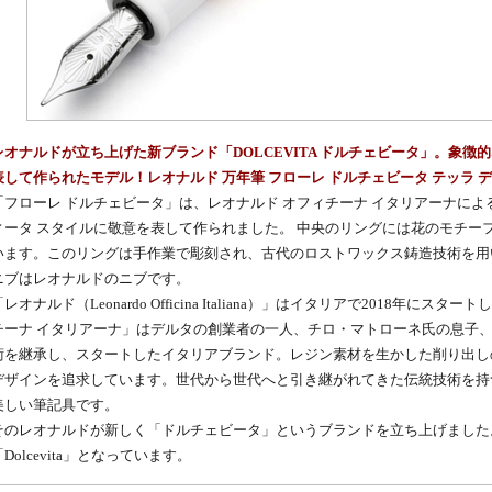
レオナルドが立ち上げた新ブランド「DOLCEVITA ドルチェビータ」。象徴
表して作られたモデル！レオナルド 万年筆 フローレ ドルチェビータ テッラ 
「フローレ ドルチェビータ」は、レオナルド オフィチーナ イタリアーナに
ィータ スタイルに敬意を表して作られました。 中央のリングには花のモチー
います。このリングは手作業で彫刻され、古代のロストワックス鋳造技術を用
ニブはレオナルドのニブです。
「レオナルド（Leonardo Officina Italiana）」はイタリアで2018年
チーナ イタリアーナ」はデルタの創業者の一人、チロ・マトローネ氏の息子
術を継承し、スタートしたイタリアブランド。レジン素材を生かした削り出し
デザインを追求しています。世代から世代へと引き継がれてきた伝統技術を持
美しい筆記具です。
そのレオナルドが新しく「ドルチェビータ」というブランドを立ち上げました
「Dolcevita」となっています。