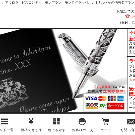
カン、アウロラ、ビスコンティ、モンブラン、モンテグラッパ、レオナルドその他有名ブラン
お電話での
0
（受付：1
全
新
万
無
安
ラ
プ
大
お
※
安
購
イ
※
一
ンド一覧
価格でさがす
色でさがす
お客様のこえ
カート
お問い合