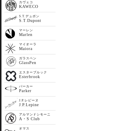
カヴェコ
KAWECO
S.T.デュポン
S.T.Dupont
マーレン
Marlen
マイオーラ
Maiora
ガラスペン
GlassPen
エスターブルック
Esterbrook
パーカー
Parker
J.P.レピーヌ
J.P.Lepine
アルマンドシモーニ
A・S Club
オマス