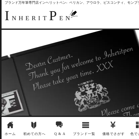
ブランド万年筆専門店インヘリットペン- ペリカン、アウロラ、ビスコンティ、モン
I
P
NHERIT
EN
ホーム
初めての方へ
Q & A
ブランド一覧
価格でさがす
色で