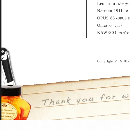
Leonardo
-
レオナ
Nettuno 1911
-
ネ
OPUS 88
-
OPUS 8
Omas
-
-
オマス
KAWECO
-
カヴェ
Copyright © INHER