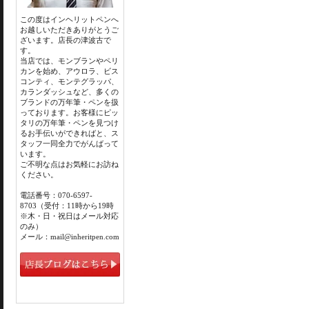
この度はインヘリットペンへ
お越しいただきありがとうご
ざいます。店長の津波古で
す。
当店では、モンブランやペリ
カンを始め、アウロラ、ビス
コンティ、モンテグラッパ、
カランダッシュなど、多くの
ブランドの万年筆・ペンを扱
っております。お客様にピッ
タリの万年筆・ペンを見つけ
るお手伝いができればと、ス
タッフ一同全力でがんばって
います。
ご不明な点はお気軽にお訪ね
ください。
電話番号：070-6597-
8703（受付：11時から19時
※木・日・祝日はメール対応
のみ）
メール：mail@inheritpen.com