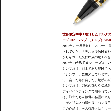
世界限定88本！復活したデルタの
ーズ 2025 シンブ （チンプ）SIM
2017年に一度廃業し、2022
されていた、「デルタ少数民族シ
がりを保った先住民族の驚くべき
2025年の少数民族シリーズは
シンブ族は、戦士であり農民であ
「シンブ！」に由来しています。
て出会った際に発した、驚嘆の叫
シンブ族は、部族の踊りや伝統音
ディペインティングで知られてい
は、戦士たちが骸骨の精霊に似せ
生者と祖先との繋がり、つまり目
この作品は、その複雑さゆえに手