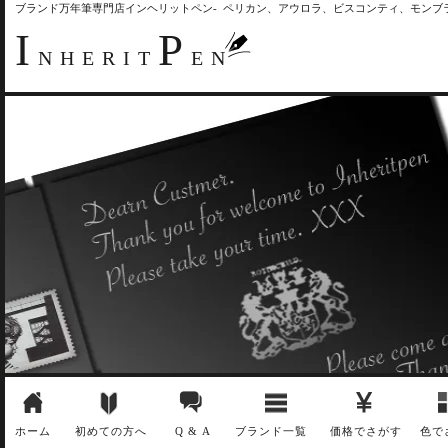
ブランド万年筆専門店インヘリットペン- ペリカン、アウロラ、ビスコンティ、モン
I
P
NHERIT
EN
ホーム
初めての方へ
Q & A
ブランド一覧
価格でさがす
色で