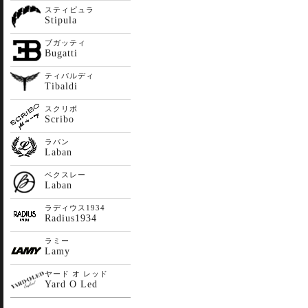
スティピュラ
Stipula
ブガッティ
Bugatti
ティバルディ
Tibaldi
スクリボ
Scribo
ラバン
Laban
ベクスレー
Laban
ラディウス1934
Radius1934
ラミー
Lamy
ヤード オ レッド
Yard O Led