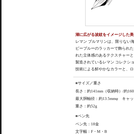
湖に広がる波紋をイメージした美
レマン ブルマリンは、限りない
ビーブルーのラッカーで飾られた
れた立体感のあるテクスチャーと
製造されているレマン コレクシ
技術による鮮やかなカラーと、ロ
サイズ／重さ
長さ：約141mm（収納時）/約16
最大胴軸径：約13.5mmφ キャ
重さ：約52g
ペン先
ペン先：18金
文字幅：F・M・B