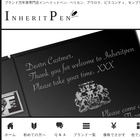
ブランド万年筆専門店インヘリットペン- ペリカン、アウロラ、ビスコンティ、モン
I
P
NHERIT
EN
ホーム
初めての方へ
Q & A
ブランド一覧
価格でさがす
色で