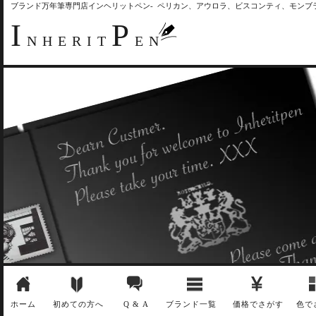
ブランド万年筆専門店インヘリットペン- ペリカン、アウロラ、ビスコンティ、モン
I
P
NHERIT
EN
ホーム
初めての方へ
Q & A
ブランド一覧
価格でさがす
色で