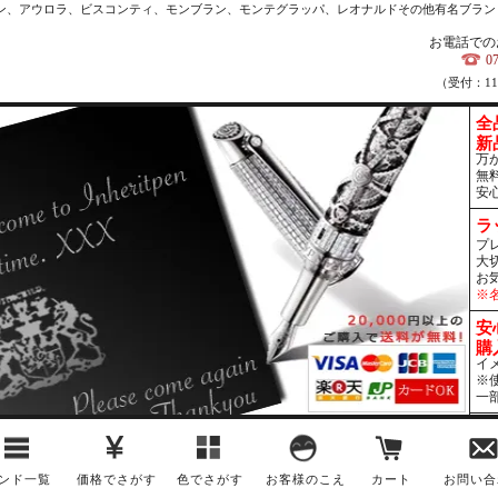
カン、アウロラ、ビスコンティ、モンブラン、モンテグラッパ、レオナルドその他有名ブラン
お電話での
0
（受付：1
全
新
万
無
安
ラ
プ
大
お
※
安
購
イ
※
一
ンド一覧
価格でさがす
色でさがす
お客様のこえ
カート
お問い合