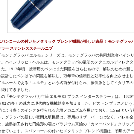
スパンコールの付いたメタリック ブレンド樹脂が美しい逸品！ モンテグラッパ 万
テラー ステンレススチールニブ
「モンテグラッパ エルモ」シリーズは、モンテグラッパの共同創業者ハイン
す。ハインリッヒ・ヘルムは、モンテグラッパの最初のテクニカルディレクタ
した。1912年頃、携帯用のペンはまだ問題をはらむもので、解決のための新
の設計したペンはその問題を解決し、万年筆の信頼性と効率性を向上させまし
ドルネームである「エルモ」という名前が付けられ、廉価版としてイタリアの
れ続けてきました。
この「モンテグラッパ 万年筆 エルモ 02 プラス インターステラー」は、 19
モ 02 の多くの魅力に現代的な機械効率を加えました。ピストン プラスとい
ずにより多くのインクを得られる充填メカニズムを用いており、1.5 ml と
ンテグラッパの新しい密閉充填機構は、専用のリザーバーではなく、バレル全
は、旋盤加工された円錐形の端とパラジウム真鍮の「カマーバンド」クリップに見
わせています。スパンコールの付いたメタリック ブレンド樹脂は、初期のア