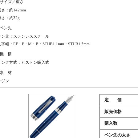
サイズ／重さ
長さ：約142mm
重さ：約32g
ペン先
ペン先：ステンレススチール
文字幅：EF・F・M・B・STUB1.1mm・STUB1.5mm
機 構
インク方式：ピストン吸入式
素 材
レジン
定 価
販売価格
購入数
ペン先の太さ