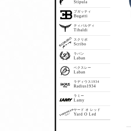
Stipula
ブガッティ
Bugatti
ティバルディ
Tibaldi
スクリボ
Scribo
ラバン
Laban
ベクスレー
Laban
ラディウス1934
Radius1934
ラミー
Lamy
ヤード オ レッド
Yard O Led