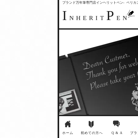
ブランド万年筆専門店インヘリットペン- ペリ
I
P
NHERIT
EN
ホーム
初めての方へ
Q & A
ブラ