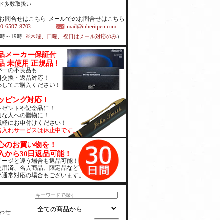
ド多数取扱い
お問合せはこちら
メールでのお問合せはこちら
70-6597-8703
mail@inheritpen.com
1時～19時
※木曜、日曜、祝日はメール対応のみ
）
品メーカー保証付
品 未使用 正規品！
が一の不良品も
料交換・返品対応！
心してご購入ください！
ッピング対応！
レゼントや記念品に！
切な人への贈物に！
気軽にお申付けください！
名入れサービスは休止中です。
心のお買い物を！
入から30日返品可能！
メージと違う場合も返品可能！
使用済、名入商品、限定品など
部通常対応の場合もございます。
わせ