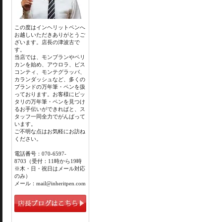
この度はインヘリットペンへ
お越しいただきありがとうご
ざいます。店長の津波古で
す。
当店では、モンブランやペリ
カンを始め、アウロラ、ビス
コンティ、モンテグラッパ、
カランダッシュなど、多くの
ブランドの万年筆・ペンを扱
っております。お客様にピッ
タリの万年筆・ペンを見つけ
るお手伝いができればと、ス
タッフ一同全力でがんばって
います。
ご不明な点はお気軽にお訪ね
ください。
電話番号：070-6597-
8703（受付：11時から19時
※木・日・祝日はメール対応
のみ）
メール：mail@inheritpen.com