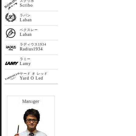
スクリボ
Scribo
ラバン
Laban
ベクスレー
Laban
ラディウス1934
Radius1934
ラミー
Lamy
ヤード オ レッド
Yard O Led