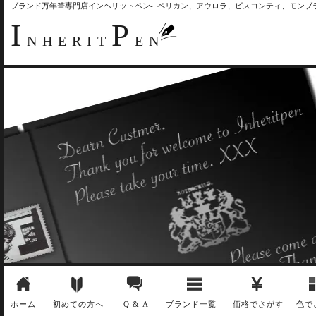
ブランド万年筆専門店インヘリットペン- ペリカン、アウロラ、ビスコンティ、モン
I
P
NHERIT
EN
ホーム
初めての方へ
Q & A
ブランド一覧
価格でさがす
色で