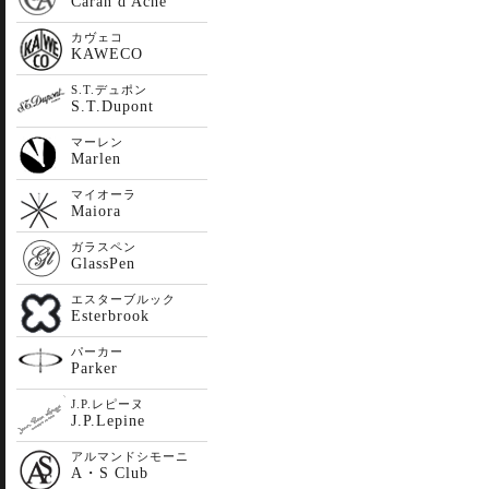
Caran d'Ache
カヴェコ
KAWECO
S.T.デュポン
S.T.Dupont
マーレン
Marlen
マイオーラ
Maiora
ガラスペン
GlassPen
エスターブルック
Esterbrook
パーカー
Parker
J.P.レピーヌ
J.P.Lepine
アルマンドシモーニ
A・S Club