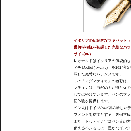
イタリアの伝統的なファセット（
幾何学模様を強調した完璧なバラン
サイズ#6）
レオナルドはイタリアの伝統的な
ィチ Dodici (Twelve)
調した完璧なバランスです。
この「マグマティカ」の色彩は、
マティカは、自然の力が海と火の
してぼやけています。ペンのファ
記体験を提供します。
ペン先はドイツJowo製の新しい
ブメントを彷彿とする、幾何学模
また、ドゥディチではペン先の大
伝えるペン芯には、豊かなインク