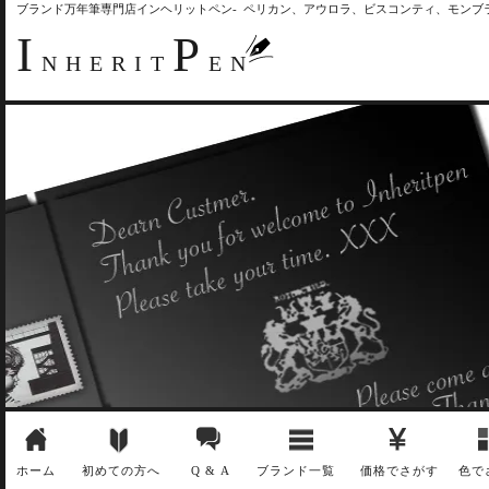
ブランド万年筆専門店インヘリットペン- ペリカン、アウロラ、ビスコンティ、モン
I
P
NHERIT
EN
ホーム
初めての方へ
Q & A
ブランド一覧
価格でさがす
色で