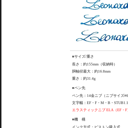
サイズ/重さ
長さ：約155mm（収納時）
胴軸径最大：約16.8mm
重さ：約31.4g
ペン先
ペン先：14金ニブ（ニブサイズ#
文字幅：EF・F・M・B・STUB1.
エラスティックニブ ELA（EF・F
機 構
インク方式：ピストン吸入式