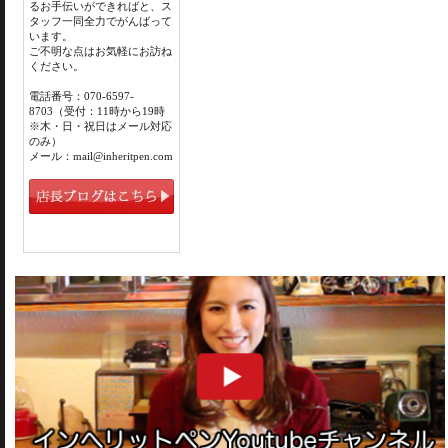
るお手伝いができればと、ス
タッフ一同全力でがんばって
います。
ご不明な点はお気軽にお訪ね
ください。
電話番号：070-6597-
8703（受付：11時から19時
※木・日・祝日はメール対応
のみ）
メール：mail@inheritpen.com