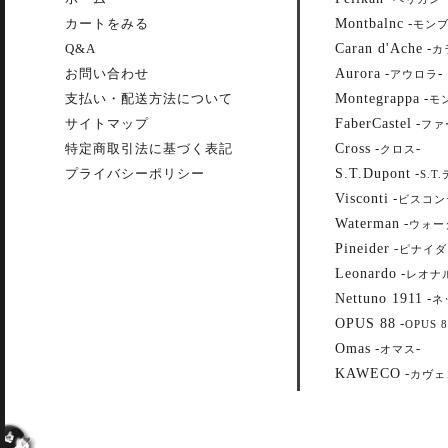
Montbalnc
カートをみる
-
モン
Caran d'Ache
Q&A
-
カ
Aurora
お問い合わせ
-
-
アウロラ
Montegrappa
支払い・配送方法について
-
モ
FaberCastel
サイトマップ
-
ファ
Cross
特定商取引法に基づく表記
-
-
クロス
S.T.Dupont
プライバシーポリシー
-
S.T
Visconti
-
ビスコン
Waterman
-
ウォー
Pineider
-
ピナイダ
Leonardo
-
レオナ
Nettuno 1911
-
ネ
OPUS 88
-
OPUS 8
Omas
-
-
オマス
KAWECO
-
カヴェ