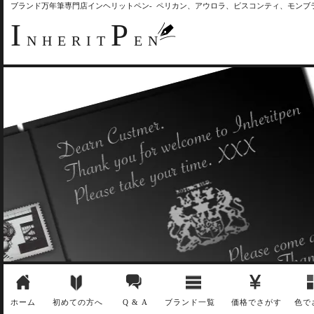
ブランド万年筆専門店インヘリットペン- ペリカン、アウロラ、ビスコンティ、モン
I
P
NHERIT
EN
ホーム
初めての方へ
Q & A
ブランド一覧
価格でさがす
色で