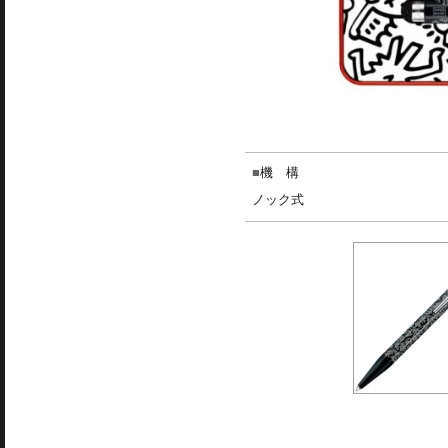
機 構
ノック式