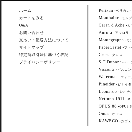
Pelikan
ホーム
-
-
ペリカン
Montbalnc
カートをみる
-
モン
Caran d'Ache
Q&A
-
カ
Aurora
お問い合わせ
-
-
アウロラ
Montegrappa
支払い・配送方法について
-
モ
FaberCastel
サイトマップ
-
ファ
Cross
特定商取引法に基づく表記
-
-
クロス
S.T.Dupont
プライバシーポリシー
-
S.T
Visconti
-
ビスコン
Waterman
-
ウォー
Pineider
-
ピナイダ
Leonardo
-
レオナ
Nettuno 1911
-
ネ
OPUS 88
-
OPUS 8
Omas
-
-
オマス
KAWECO
-
カヴェ