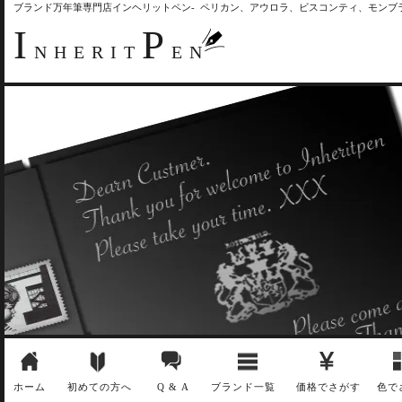
ブランド万年筆専門店インヘリットペン- ペリカン、アウロラ、ビスコンティ、モン
I
P
NHERIT
EN
ホーム
初めての方へ
Q & A
ブランド一覧
価格でさがす
色で