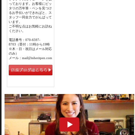
っております。お客様にピッ
タリの万年筆・ペンを見つけ
るお手伝いができればと、ス
タッフ一同全力でがんばって
います。
ご不明な点はお気軽にお訪ね
ください。
電話番号：070-6597-
8703（受付：11時から19時
※木・日・祝日はメール対応
のみ）
メール：mail@inheritpen.com