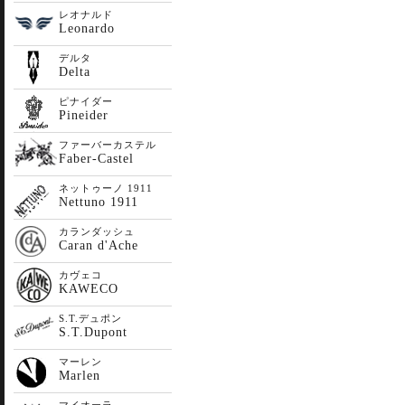
レオナルド
Leonardo
デルタ
Delta
ピナイダー
Pineider
ファーバーカステル
Faber-Castel
ネットゥーノ 1911
Nettuno 1911
カランダッシュ
Caran d'Ache
カヴェコ
KAWECO
S.T.デュポン
S.T.Dupont
マーレン
Marlen