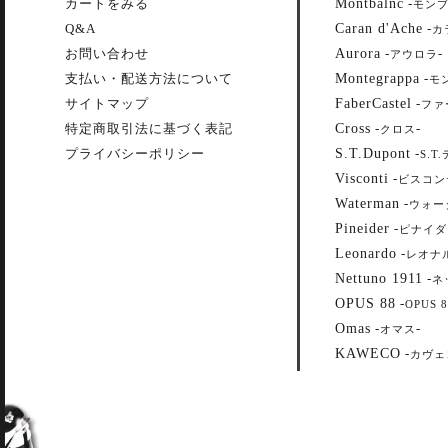
Montbalnc
カートをみる
-
モン
Caran d'Ache
Q&A
-
カ
Aurora
お問い合わせ
-
-
アウロラ
Montegrappa
支払い・配送方法について
-
モ
FaberCastel
サイトマップ
-
ファ
Cross
特定商取引法に基づく表記
-
-
クロス
S.T.Dupont
プライバシーポリシー
-
S.T
Visconti
-
ビスコン
Waterman
-
ウォー
Pineider
-
ピナイダ
Leonardo
-
レオナ
Nettuno 1911
-
ネ
OPUS 88
-
OPUS 8
Omas
-
-
オマス
KAWECO
-
カヴェ