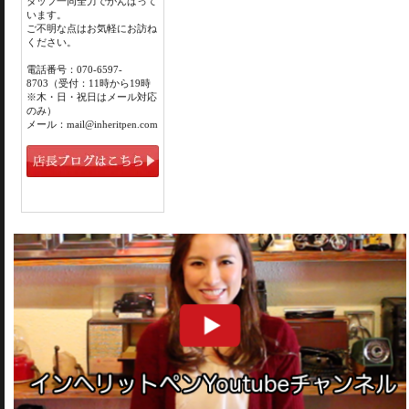
タッフ一同全力でがんばって
います。
ご不明な点はお気軽にお訪ね
ください。
電話番号：070-6597-
8703（受付：11時から19時
※木・日・祝日はメール対応
のみ）
メール：mail@inheritpen.com