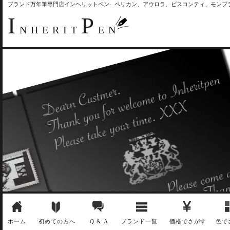
ブランド万年筆専門店インヘリットペン- ペリカン、アウロラ、ビスコンティ、モン
I
P
NHERIT
EN
ホーム
初めての方へ
Q & A
ブランド一覧
価格でさがす
色で