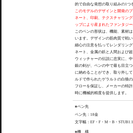
的で自由な発想の取り組みの1つ
このモデルのデザインと開発のプ
ネート、印刷、テクスチャリング
ップにより産まれたファンタジー
このペンの形状は、機能、素材は
います。デザインの筋肉質で戦い
細心の注意を払ってレンダリング
ネート、金属の鋲と人間および超
ウィッチャーの伝説に忠実に、中
銀の剣が、ペンの中で最も目立つ
に納めることができ、取り外して
ルドで作られたゲラルトの白狼の
フローを保証し、メーカーの特許
時に機械的精度を提供します。
ペン先
ペン先：18金
文字幅：EF・F・M・B・STUB1.
機 構