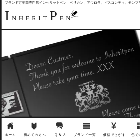
ブランド万年筆専門店インヘリットペン- ペリカン、アウロラ、ビスコンティ、モン
I
P
NHERIT
EN
ホーム
初めての方へ
Q & A
ブランド一覧
価格でさがす
色で