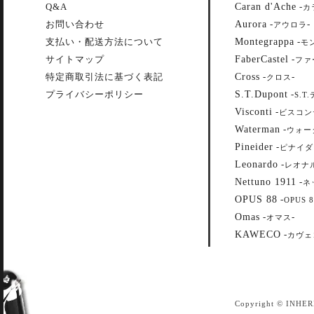
Caran d'Ache
Q&A
-
カ
Aurora
お問い合わせ
-
-
アウロラ
Montegrappa
支払い・配送方法について
-
モ
FaberCastel
サイトマップ
-
ファ
Cross
特定商取引法に基づく表記
-
-
クロス
S.T.Dupont
プライバシーポリシー
-
S.T
Visconti
-
ビスコン
Waterman
-
ウォー
Pineider
-
ピナイダ
Leonardo
-
レオナ
Nettuno 1911
-
ネ
OPUS 88
-
OPUS 8
Omas
-
-
オマス
KAWECO
-
カヴェ
Copyright © INHER