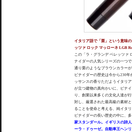
イタリア語で「栗」という意味の
ッツァ ロック マッローネ LGB Rock
この「ラ・グランデ ベレッツァ
ナイダーの人気シリーズの一つです
通り栗のようなブラウンカラーが
ピナイダーの歴史は今から230年
ッサンスの香りただようイタリア
が立つ建物の真向かいに、ピナイ
り、創業以来多くの文化人達が行
対し、厳選された最高級の素材と
ることを使命と考える、純イタリ
ピナイダーの長い歴史の中に、多
家スタンダール。イギリスの詩人
ーラ・ドゥーゼ。自動車王ヘンリ