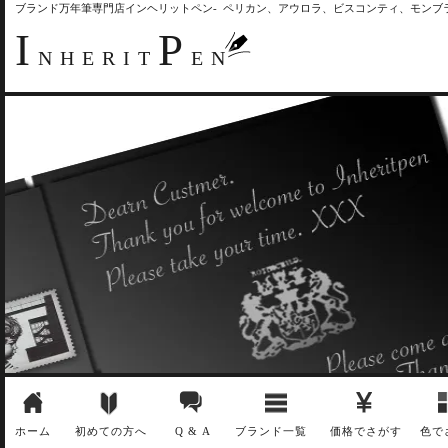
ブランド万年筆専門店インヘリットペン- ペリカン、アウロラ、ビスコンティ、モン
I
P
NHERIT
EN
ホーム
初めての方へ
Q & A
ブランド一覧
価格でさがす
色で