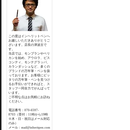
この度はインヘリットペンへ
お越しいただきありがとうご
ざいます。店長の津波古で
す。
当店では、モンブランやペリ
カンを始め、アウロラ、ビス
コンティ、モンテグラッパ、
カランダッシュなど、多くの
ブランドの万年筆・ペンを扱
っております。お客様にピッ
タリの万年筆・ペンを見つけ
るお手伝いができればと、ス
タッフ一同全力でがんばって
います。
ご不明な点はお気軽にお訪ね
ください。
電話番号：070-6597-
8703（受付：11時から19時
※木・日・祝日はメール対応
のみ）
メール：mail@inheritpen.com