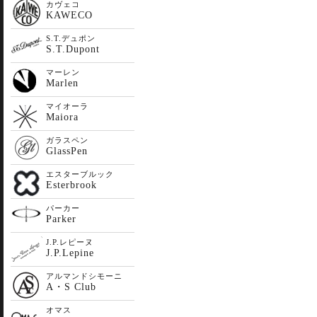
カヴェコ
KAWECO
S.T.デュポン
S.T.Dupont
マーレン
Marlen
マイオーラ
Maiora
ガラスペン
GlassPen
エスターブルック
Esterbrook
パーカー
Parker
J.P.レピーヌ
J.P.Lepine
アルマンドシモーニ
A・S Club
オマス