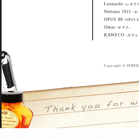
Leonardo
-
レオナ
Nettuno 1911
-
ネ
OPUS 88
-
OPUS 8
Omas
-
-
オマス
KAWECO
-
カヴェ
Copyright © INHER