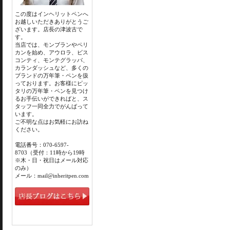
この度はインヘリットペンへ
お越しいただきありがとうご
ざいます。店長の津波古で
す。
当店では、モンブランやペリ
カンを始め、アウロラ、ビス
コンティ、モンテグラッパ、
カランダッシュなど、多くの
ブランドの万年筆・ペンを扱
っております。お客様にピッ
タリの万年筆・ペンを見つけ
るお手伝いができればと、ス
タッフ一同全力でがんばって
います。
ご不明な点はお気軽にお訪ね
ください。
電話番号：070-6597-
8703（受付：11時から19時
※木・日・祝日はメール対応
のみ）
メール：mail@inheritpen.com