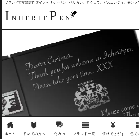
ブランド万年筆専門店インヘリットペン- ペリカン、アウロラ、ビスコンティ、モン
I
P
NHERIT
EN
ホーム
初めての方へ
Q & A
ブランド一覧
価格でさがす
色で