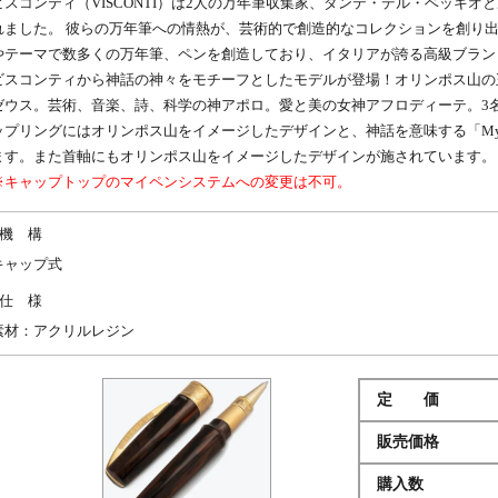
ビスコンティ（VISCONTI）は2人の万年筆収集家、ダンテ・デル・ベッキオと
れました。 彼らの万年筆への情熱が、芸術的で創造的なコレクションを創り出
やテーマで数多くの万年筆、ペンを創造しており、イタリアが誇る高級ブラン
ビスコンティから神話の神々をモチーフとしたモデルが登場！オリンポス山の
ゼウス。芸術、音楽、詩、科学の神アポロ。愛と美の女神アフロディーテ。3
ップリングにはオリンポス山をイメージしたデザインと、神話を意味する「Myt
ます。また首軸にもオリンポス山をイメージしたデザインが施されています。
※キャップトップのマイペンシステムへの変更は不可。
機 構
キャップ式
仕 様
素材：アクリルレジン
定 価
販売価格
購入数