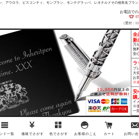
カン、アウロラ、ビスコンティ、モンブラン、モンテグラッパ、レオナルドその他有名ブラン
お電話での
0
（受付：1
全
新
万
無
安
ラ
プ
大
お
※
安
購
イ
※
一
ンド一覧
価格でさがす
色でさがす
お客様のこえ
カート
お問い合