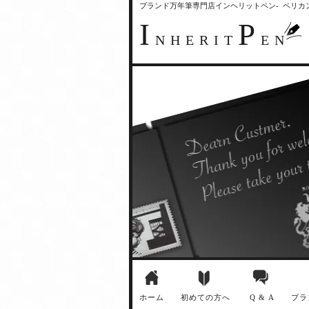
ブランド万年筆専門店インヘリットペン- ペリ
I
P
NHERIT
EN
ホーム
初めての方へ
Q & A
ブラ