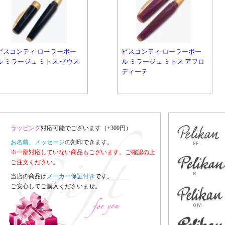
ビスコンティ ローラーボー
ビスコンティ ローラーボー
ル ミラージュ ミトス ゼウス
ル ミラージュ ミトス アフロ
ディーテ
ラッピング
対応可能でございます（+300円）
お名前、メッセージ
の刻印できます。
※一部対応していない商品もございます。ご確認の上
ご注文ください。
当店の商品は
メーカー保証付き
です。
ご安心してご購入くださいませ。