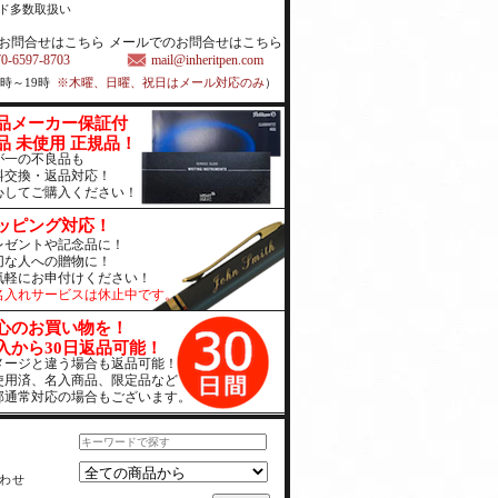
ド多数取扱い
お問合せはこちら
メールでのお問合せはこちら
70-6597-8703
mail@inheritpen.com
1時～19時
※木曜、日曜、祝日はメール対応のみ
）
品メーカー保証付
品 未使用 正規品！
が一の不良品も
料交換・返品対応！
心してご購入ください！
ッピング対応！
レゼントや記念品に！
切な人への贈物に！
気軽にお申付けください！
名入れサービスは休止中です。
心のお買い物を！
入から30日返品可能！
メージと違う場合も返品可能！
使用済、名入商品、限定品など
部通常対応の場合もございます。
わせ