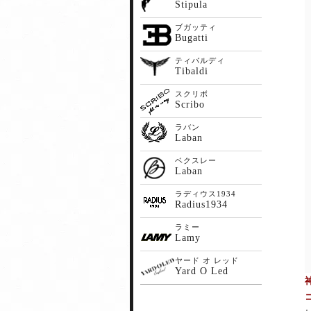
Stipula
ブガッティ
Bugatti
ティバルディ
Tibaldi
スクリボ
Scribo
ラバン
Laban
ベクスレー
Laban
ラディウス1934
Radius1934
ラミー
Lamy
ヤード オ レッド
Yard O Led