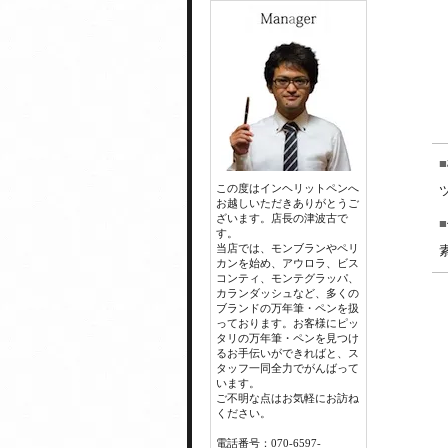
この度はインヘリットペンへ
お越しいただきありがとうご
ざいます。店長の津波古で
す。
当店では、モンブランやペリ
カンを始め、アウロラ、ビス
コンティ、モンテグラッパ、
カランダッシュなど、多くの
ブランドの万年筆・ペンを扱
っております。お客様にピッ
タリの万年筆・ペンを見つけ
るお手伝いができればと、ス
タッフ一同全力でがんばって
います。
ご不明な点はお気軽にお訪ね
ください。
電話番号：070-6597-