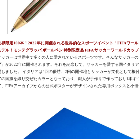
世界限定100本！2022年に開催される世界的なスポーツイベント「FIFAワ
モデル！モンテグラッパ ボールペン 特別限定品 FIFA サッカーワールドカップ
サッカーは世界中で多くの人に愛されているスポーツです。そんなサッカーのビ
プ」が2022年に開催されます。それを記念して、サッカーを愛する国イタリ
場しました。 イタリアは4回の優勝、2回の開催地とサッカーが文化として根
アの国旗を織り交ぜたカラーとなっており、職人が手作りで作っており1本ず
て、FIFAアーカイブからの公式ポスターがデザインされた専用ボックスと小