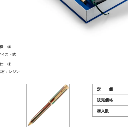
機 構
ツイスト式
仕 様
素材：レジン
定 価
販売価格
購入数