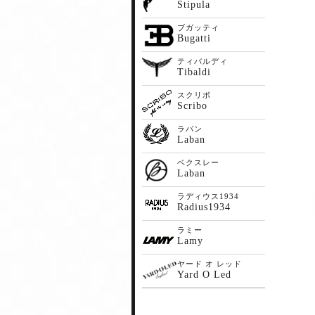
Stipula
ブガッティ
Bugatti
ティバルディ
Tibaldi
スクリボ
Scribo
ラバン
Laban
ベクスレー
Laban
ラディウス1934
Radius1934
ラミー
Lamy
ヤード オ レッド
Yard O Led