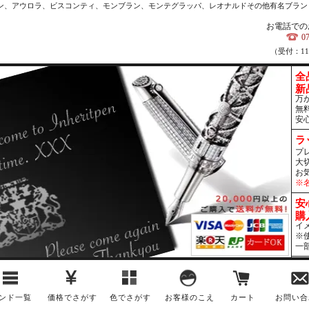
カン、アウロラ、ビスコンティ、モンブラン、モンテグラッパ、レオナルドその他有名ブラン
お電話での
0
（受付：1
全
新
万
無
安
ラ
プ
大
お
※
安
購
イ
※
一
ンド一覧
価格でさがす
色でさがす
お客様のこえ
カート
お問い合