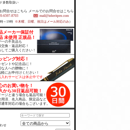
ド多数取扱い
お問合せはこちら
メールでのお問合せはこちら
70-6597-8703
mail@inheritpen.com
1時～19時
※木曜、日曜、祝日はメール対応のみ
）
品メーカー保証付
品 未使用 正規品！
が一の不良品も
料交換・返品対応！
心してご購入ください！
ッピング対応！
レゼントや記念品に！
切な人への贈物に！
気軽にお申付けください！
名入れサービスは休止中です。
心のお買い物を！
入から30日返品可能！
メージと違う場合も返品可能！
使用済、名入商品、限定品など
部通常対応の場合もございます。
わせ