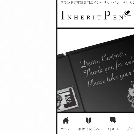
ブランド万年筆専門店インヘリットペン- ペリ
I
P
NHERIT
EN
ホーム
初めての方へ
Q & A
ブラ