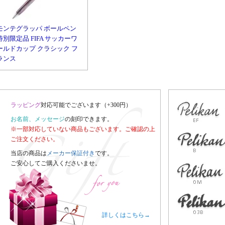
モンテグラッパ ボールペン
特別限定品 FIFA サッカーワ
ールドカップ クラシック フ
ランス
ラッピング
対応可能でございます（+300円）
お名前、メッセージ
の刻印できます。
※一部対応していない商品もございます。ご確認の上
ご注文ください。
当店の商品は
メーカー保証付き
です。
ご安心してご購入くださいませ。
詳しくはこちら→