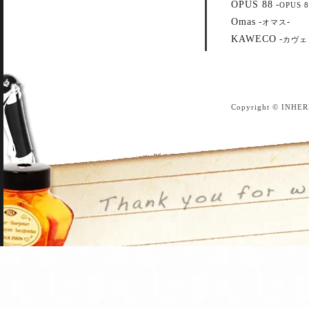
OPUS 88
-
OPUS 8
Omas
-
-
オマス
KAWECO
-
カヴェ
Copyright © INHER