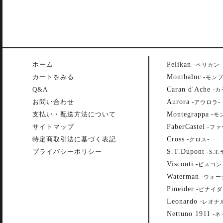
Pelikan
ホーム
-
-
ペリカン
Montbalnc
カートをみる
-
モン
Caran d'Ache
Q&A
-
カ
Aurora
お問い合わせ
-
-
アウロラ
Montegrappa
支払い・配送方法について
-
モ
FaberCastel
サイトマップ
-
ファ
Cross
特定商取引法に基づく表記
-
-
クロス
S.T.Dupont
プライバシーポリシー
-
S.T
Visconti
-
ビスコン
Waterman
-
ウォー
Pineider
-
ピナイダ
Leonardo
-
レオナ
Nettuno 1911
-
ネ