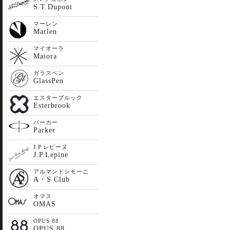
S.T.Dupont
マーレン
Marlen
マイオーラ
Maiora
ガラスペン
GlassPen
エスターブルック
Esterbrook
パーカー
Parker
J.P.レピーヌ
J.P.Lepine
アルマンドシモーニ
A・S Club
オマス
OMAS
OPUS 88
OPUS 88