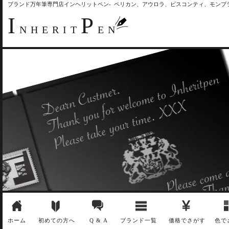
ブランド万年筆専門店インヘリットペン- ペリカン、アウロラ、ビスコンティ、モン
I
P
NHERIT
EN
ホーム
初めての方へ
Q & A
ブランド一覧
価格でさがす
色で