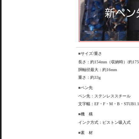
サイズ/重さ
長さ：約154mm（収納時）/約17
胴軸径最大：約16mm
重さ：約33g
ペン先
ペン先：ステンレススチール
文字幅：EF・F・M・B・STUB1.
機 構
インク方式：ピストン吸入式
素 材