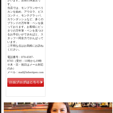
ざいます。店長の津波古で
す。
当店では、モンブランやペリ
カンを始め、アウロラ、ビス
コンティ、モンテグラッパ、
カランダッシュなど、多くの
ブランドの万年筆・ペンを扱
っております。お客様にピッ
タリの万年筆・ペンを見つけ
るお手伝いができればと、ス
タッフ一同全力でがんばって
います。
ご不明な点はお気軽にお訪ね
ください。
電話番号：070-6597-
8703（受付：11時から19時
※木・日・祝日はメール対応
のみ）
メール：mail@inheritpen.com