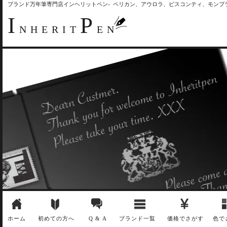
ブランド万年筆専門店インヘリットペン- ペリカン、アウロラ、ビスコンティ、モン
I
P
NHERIT
EN
ホーム
初めての方へ
Q & A
ブランド一覧
価格でさがす
色で