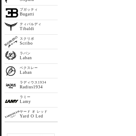
ブガッティ
Bugatti
ティバルディ
Tibaldi
スクリボ
Scribo
ラバン
Laban
ベクスレー
Laban
ラディウス1934
Radius1934
ラミー
Lamy
ヤード オ レッド
Yard O Led