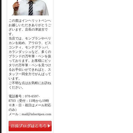
この度はインヘリットペンへ
お越しいただきありがとうご
ざいます。店長の津波古で
す。
当店では、モンブランやペリ
カンを始め、アウロラ、ビス
コンティ、モンテグラッパ、
カランダッシュなど、多くの
ブランドの万年筆・ペンを扱
っております。お客様にピッ
タリの万年筆・ペンを見つけ
るお手伝いができればと、ス
タッフ一同全力でがんばって
います。
ご不明な点はお気軽にお訪ね
ください。
電話番号：070-6597-
8703（受付：11時から19時
※木・日・祝日はメール対応
のみ）
メール：mail@inheritpen.com