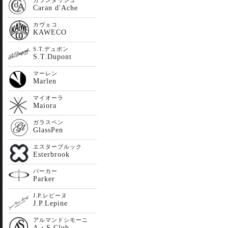
カランダッシュ
Caran d'Ache
カヴェコ
KAWECO
S.T.デュポン
S.T.Dupont
マーレン
Marlen
マイオーラ
Maiora
ガラスペン
GlassPen
エスターブルック
Esterbrook
パーカー
Parker
J.P.レピーヌ
J.P.Lepine
アルマンドシモーニ
A・S Club