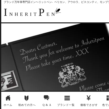
ブランド万年筆専門店インヘリットペン- ペリカン、アウロラ、ビスコンティ、モン
I
P
NHERIT
EN
ホーム
初めての方へ
Q & A
ブランド一覧
価格でさがす
色で