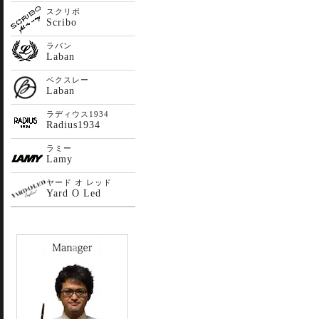
スクリボ
Scribo
ラバン
Laban
ベクスレー
Laban
ラディウス1934
Radius1934
ラミー
Lamy
ヤード オ レッド
Yard O Led