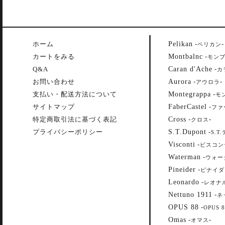
Pelikan
ホーム
-
-
ペリカン
Montbalnc
カートをみる
-
モン
Caran d'Ache
Q&A
-
カ
Aurora
お問い合わせ
-
-
アウロラ
Montegrappa
支払い・配送方法について
-
モ
FaberCastel
サイトマップ
-
ファ
Cross
特定商取引法に基づく表記
-
-
クロス
S.T.Dupont
プライバシーポリシー
-
S.T
Visconti
-
ビスコン
Waterman
-
ウォー
Pineider
-
ピナイダ
Leonardo
-
レオナ
Nettuno 1911
-
ネ
OPUS 88
-
OPUS 8
Omas
-
-
オマス