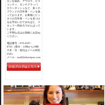
カンを始め、アウロラ、ビス
コンティ、モンテグラッパ、
カランダッシュなど、多くの
ブランドの万年筆・ペンを扱
っております。お客様にピッ
タリの万年筆・ペンを見つけ
るお手伝いができればと、ス
タッフ一同全力でがんばって
います。
ご不明な点はお気軽にお訪ね
ください。
電話番号：070-6597-
8703（受付：11時から19時
※木・日・祝日はメール対応
のみ）
メール：mail@inheritpen.com