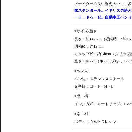
ピナイダーの長い歴史の中に、多
家スタンダール。イギリスの詩人
ーラ・ドゥーゼ。自動車王ヘンリ
サイズ/重さ
長さ：約147mm（収納時）/ 約1
胴軸径：約13mm
キャップ径：約14mm（クリップ
重さ：約29g（キャップなし・ペ
ペン先
ペン先：ステンレススチール
文字幅：EF・F・M・B
機 構
インク方式：カートリッジ/コン
素 材
ボディ：ウルトラレジン