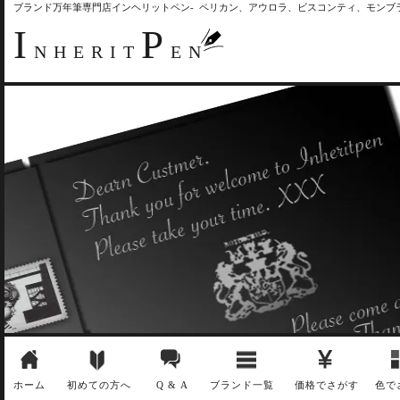
ブランド万年筆専門店インヘリットペン- ペリカン、アウロラ、ビスコンティ、モン
I
P
NHERIT
EN
ホーム
初めての方へ
Q & A
ブランド一覧
価格でさがす
色で