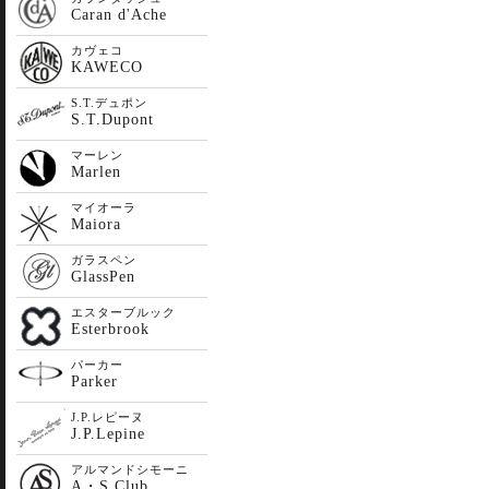
Caran d'Ache
カヴェコ
KAWECO
S.T.デュポン
S.T.Dupont
マーレン
Marlen
マイオーラ
Maiora
ガラスペン
GlassPen
エスターブルック
Esterbrook
パーカー
Parker
J.P.レピーヌ
J.P.Lepine
アルマンドシモーニ
A・S Club