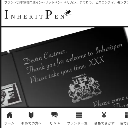
ブランド万年筆専門店インヘリットペン- ペリカン、アウロラ、ビスコンティ、モン
I
P
NHERIT
EN
ホーム
初めての方へ
Q & A
ブランド一覧
価格でさがす
色で