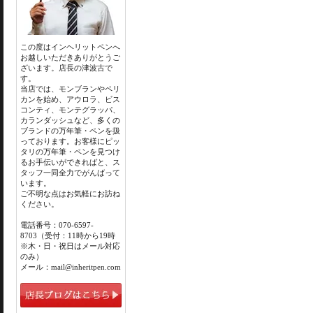
この度はインヘリットペンへ
お越しいただきありがとうご
ざいます。店長の津波古で
す。
当店では、モンブランやペリ
カンを始め、アウロラ、ビス
コンティ、モンテグラッパ、
カランダッシュなど、多くの
ブランドの万年筆・ペンを扱
っております。お客様にピッ
タリの万年筆・ペンを見つけ
るお手伝いができればと、ス
タッフ一同全力でがんばって
います。
ご不明な点はお気軽にお訪ね
ください。
電話番号：070-6597-
8703（受付：11時から19時
※木・日・祝日はメール対応
のみ）
メール：mail@inheritpen.com