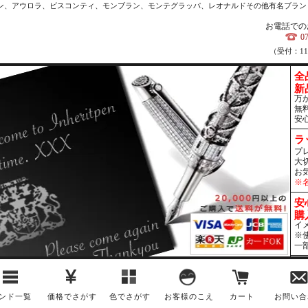
カン、アウロラ、ビスコンティ、モンブラン、モンテグラッパ、レオナルドその他有名ブラン
お電話での
0
（受付：1
全
新
万
無
安
ラ
プ
大
お
※
安
購
イ
※
一
ンド一覧
価格でさがす
色でさがす
お客様のこえ
カート
お問い合