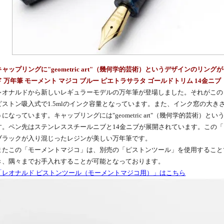
キャップリングに"geometric art"（幾何学的芸術）というデザインのリ
ド 万年筆 モーメント マジコ ブルー ピエトラサラタ ゴールドトリム 14金ニブ
レオナルドから新しいレギュラーモデルの万年筆が登場しました。それがこの
ピストン吸入式で1.5mlのインク容量となっています。また、インク窓の大き
うになっています。キャップリングには"geometric art"（幾何学的芸術）
す。ペン先はステンレススチールニブと14金ニブが展開されています。この「
ブラックが入り混じったレジンが美しい万年筆です。
またこの「モーメントマジコ」は、別売の「ピストンツール」を使用すること
き、隅々までお手入れすることが可能となっております。
「レオナルド ピストンツール（モーメントマジコ用）」はこちら