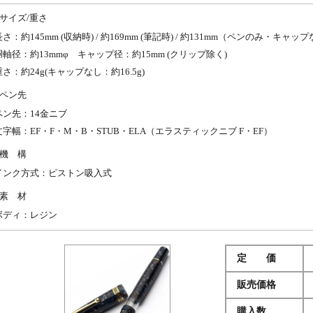
サイズ/重さ
長さ：約145mm (収納時) / 約169mm (筆記時) / 約131mm（ペンのみ・キャッ
胴軸径：約13mmφ キャップ径：約15mm (クリップ除く)
重さ：約24g(キャップなし：約16.5g)
ペン先
ペン先：14金ニブ
文字幅：EF・F・M・B・STUB・ELA（エラスティックニブ F・EF）
機 構
インク方式：ピストン吸入式
素 材
ボディ：レジン
定 価
販売価格
購入数