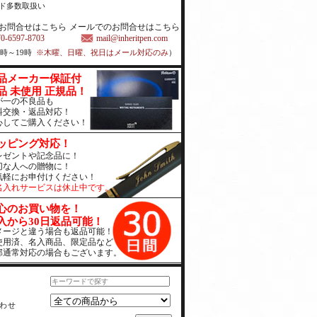
ド多数取扱い
お問合せはこちら
メールでのお問合せはこちら
70-6597-8703
mail@inheritpen.com
1時～19時
※木曜、日曜、祝日はメール対応のみ
）
品メーカー保証付
品 未使用 正規品！
が一の不良品も
料交換・返品対応！
心してご購入ください！
ッピング対応！
レゼントや記念品に！
切な人への贈物に！
気軽にお申付けください！
名入れサービスは休止中です。
心のお買い物を！
入から30日返品可能！
メージと違う場合も返品可能！
使用済、名入商品、限定品など
部通常対応の場合もございます。
わせ