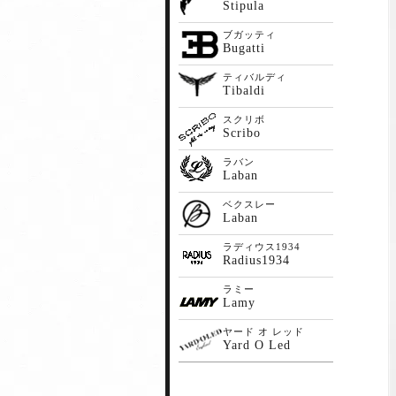
Stipula
ブガッティ
Bugatti
ティバルディ
Tibaldi
スクリボ
Scribo
ラバン
Laban
ベクスレー
Laban
ラディウス1934
Radius1934
ラミー
Lamy
ヤード オ レッド
Yard O Led