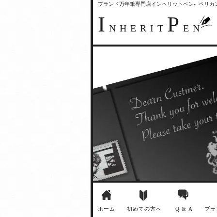
ブランド万年筆専門店インヘリットペン- ペリ
I
P
NHERIT
EN
ホーム
初めての方へ
Q & A
ブラ