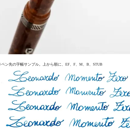
※ペン先の字幅サンプル。上から順に、EF、F、M、B、STUB