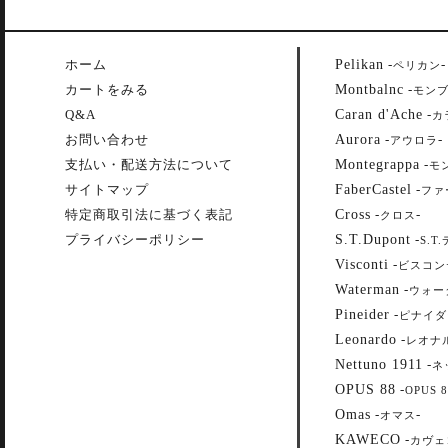
Pelikan
ホーム
-
-
ペリカン
Montbalnc
カートをみる
-
モン
Caran d'Ache
Q&A
-
カ
Aurora
お問い合わせ
-
-
アウロラ
Montegrappa
支払い・配送方法について
-
モ
FaberCastel
サイトマップ
-
ファ
Cross
特定商取引法に基づく表記
-
-
クロス
S.T.Dupont
プライバシーポリシー
-
S.T
Visconti
-
ビスコン
Waterman
-
ウォー
Pineider
-
ピナイダ
Leonardo
-
レオナ
Nettuno 1911
-
ネ
OPUS 88
-
OPUS 8
Omas
-
-
オマス
KAWECO
-
カヴェ