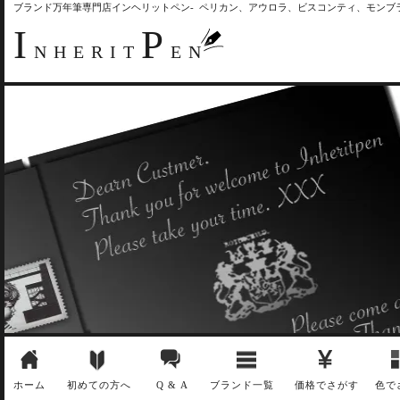
ブランド万年筆専門店インヘリットペン- ペリカン、アウロラ、ビスコンティ、モン
I
P
NHERIT
EN
ホーム
初めての方へ
Q & A
ブランド一覧
価格でさがす
色で