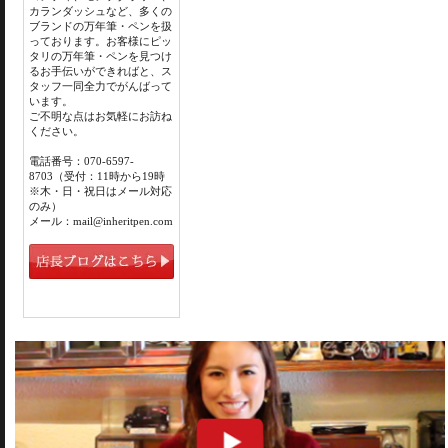
カランダッシュなど、多くの
ブランドの万年筆・ペンを扱
っております。お客様にピッ
タリの万年筆・ペンを見つけ
るお手伝いができればと、ス
タッフ一同全力でがんばって
います。
ご不明な点はお気軽にお訪ね
ください。
電話番号：070-6597-
8703（受付：11時から19時
※木・日・祝日はメール対応
のみ）
メール：mail@inheritpen.com