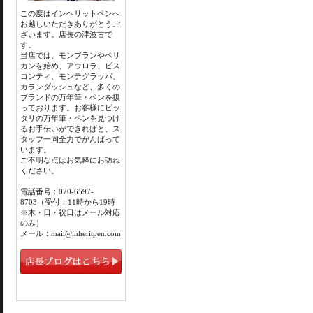
この度はインヘリットペンへ
お越しいただきありがとうご
ざいます。店長の津波古で
す。
当店では、モンブランやペリ
カンを始め、アウロラ、ビス
コンティ、モンテグラッパ、
カランダッシュなど、多くの
ブランドの万年筆・ペンを扱
っております。お客様にピッ
タリの万年筆・ペンを見つけ
るお手伝いができればと、ス
タッフ一同全力でがんばって
います。
ご不明な点はお気軽にお訪ね
ください。
電話番号：070-6597-
8703（受付：11時から19時
※木・日・祝日はメール対応
のみ）
メール：mail@inheritpen.com