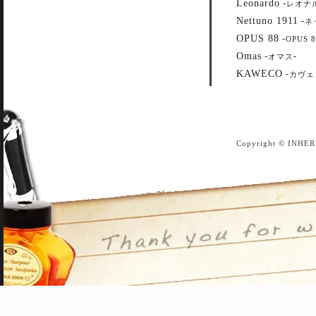
Leonardo
-
レオナ
Nettuno 1911
-
ネ
OPUS 88
-
OPUS 8
Omas
-
-
オマス
KAWECO
-
カヴェ
Copyright © INHER