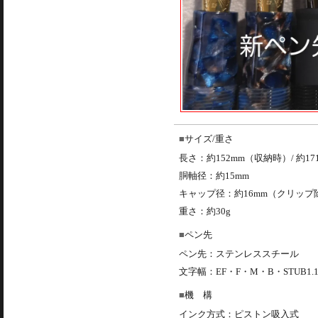
サイズ/重さ
長さ：約152mm（収納時）/ 約1
胴軸径：約15mm
キャップ径：約16mm（クリップ
重さ：約30g
ペン先
ペン先：ステンレススチール
文字幅：EF・F・M・B・STUB1.
機 構
インク方式：ピストン吸入式