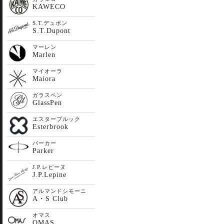
KAWECO
S.T.デュポン
S.T.Dupont
マーレン
Marlen
マイオーラ
Maiora
ガラスペン
GlassPen
エスターブルック
Esterbrook
パーカー
Parker
J.P.レピーヌ
J.P.Lepine
アルマンドシモーニ
A・S Club
オマス
OMAS