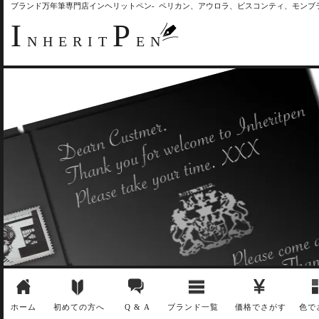
ブランド万年筆専門店インヘリットペン- ペリカン、アウロラ、ビスコンティ、モン
I
P
NHERIT
EN
ホーム
初めての方へ
Q & A
ブランド一覧
価格でさがす
色で