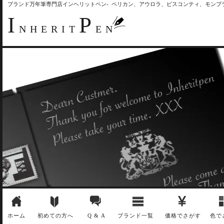
ブランド万年筆専門店インヘリットペン- ペリカン、アウロラ、ビスコンティ、モン
I
P
NHERIT
EN
ホーム
初めての方へ
Q & A
ブランド一覧
価格でさがす
色で