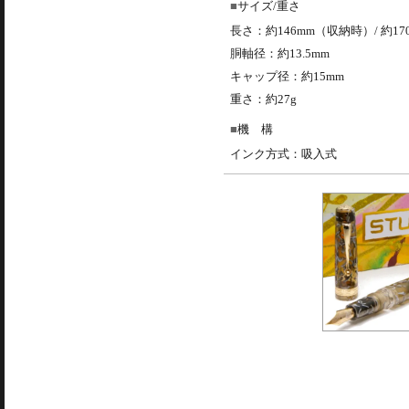
サイズ/重さ
長さ：約146mm（収納時）/ 約1
胴軸径：約13.5mm
キャップ径：約15mm
重さ：約27g
機 構
インク方式：吸入式