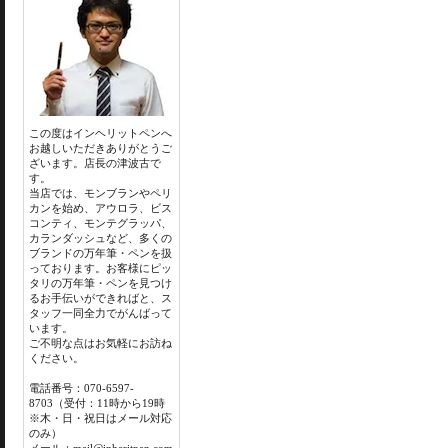
この度はインヘリットペンへ
お越しいただきありがとうご
ざいます。店長の津波古で
す。
当店では、モンブランやペリ
カンを始め、アウロラ、ビス
コンティ、モンテグラッパ、
カランダッシュなど、多くの
ブランドの万年筆・ペンを扱
っております。お客様にピッ
タリの万年筆・ペンを見つけ
るお手伝いができればと、ス
タッフ一同全力でがんばって
います。
ご不明な点はお気軽にお訪ね
ください。
電話番号：070-6597-
8703（受付：11時から19時
※木・日・祝日はメール対応
のみ）