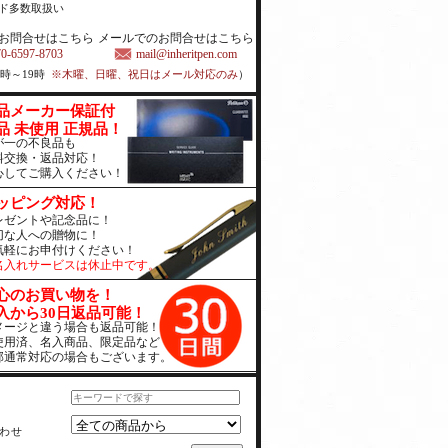
ド多数取扱い
お問合せはこちら
メールでのお問合せはこちら
70-6597-8703
mail@inheritpen.com
1時～19時
※木曜、日曜、祝日はメール対応のみ
）
品メーカー保証付
品 未使用 正規品！
が一の不良品も
料交換・返品対応！
心してご購入ください！
ッピング対応！
レゼントや記念品に！
切な人への贈物に！
気軽にお申付けください！
名入れサービスは休止中です。
心のお買い物を！
入から30日返品可能！
メージと違う場合も返品可能！
使用済、名入商品、限定品など
部通常対応の場合もございます。
わせ