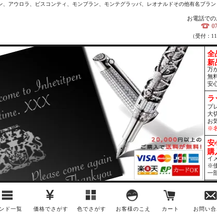
カン、アウロラ、ビスコンティ、モンブラン、モンテグラッパ、レオナルドその他有名ブラン
お電話での
0
（受付：1
全
新
万
無
安
ラ
プ
大
お
※
安
購
イ
※
一
ンド一覧
価格でさがす
色でさがす
お客様のこえ
カート
お問い合