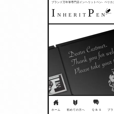
ブランド万年筆専門店インヘリットペン- ペリ
I
P
NHERIT
EN
ホーム
初めての方へ
Q & A
ブラ