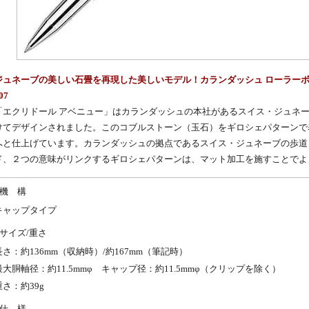
ジュネーブの美しい石畳を再現した美しいモデル！カランダッシュ ローラーボール
07
「エクリドール アベニュー」はカランダッシュの本社があるスイス・ジュネ
けてデザインされました。このコブルストーン（玉石）をギロシェパターンで
へと仕上げています。カランダッシュの拠点であるスイス・ジュネーブの歩道
ド、２つの意味がリンクするギロシェパターンは、マット加工を施すことでよ
機 構
キャップタイプ
サイズ/重さ
長さ：約136mm（収納時）/約167mm（筆記時）
最大胴軸径：約11.5mmφ キャップ径：約11.5mmφ（クリップを除く）
重さ：約39g
仕 様