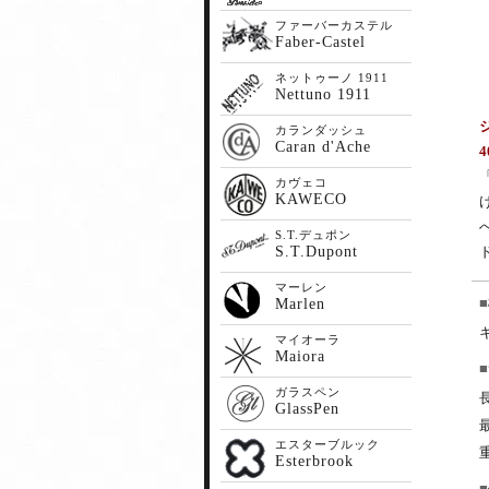
ファーバーカステル
Faber-Castel
ネットゥーノ 1911
Nettuno 1911
カランダッシュ
Caran d'Ache
4
カヴェコ
KAWECO
S.T.デュポン
S.T.Dupont
マーレン
Marlen
マイオーラ
Maiora
ガラスペン
GlassPen
エスターブルック
Esterbrook