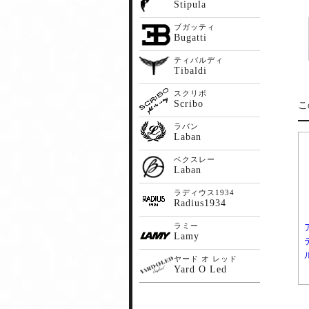
Stipula
ブガッティ
Bugatti
ティバルディ
Tibaldi
スクリボ
Scribo
こ
ラバン
Laban
ベクスレー
Laban
ラディウス1934
Radius1934
ラミー
Lamy
ヤード オ レッド
Yard O Led