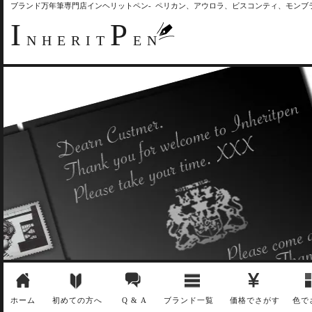
ブランド万年筆専門店インヘリットペン- ペリカン、アウロラ、ビスコンティ、モン
I
P
NHERIT
EN
ホーム
初めての方へ
Q & A
ブランド一覧
価格でさがす
色で