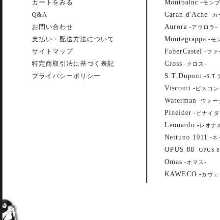
Montbalnc
カートをみる
-
モン
Caran d'Ache
Q&A
-
カ
Aurora
お問い合わせ
-
-
アウロラ
Montegrappa
支払い・配送方法について
-
モ
FaberCastel
サイトマップ
-
ファ
Cross
特定商取引法に基づく表記
-
-
クロス
S.T.Dupont
プライバシーポリシー
-
S.T
Visconti
-
ビスコン
Waterman
-
ウォー
Pineider
-
ピナイダ
Leonardo
-
レオナ
Nettuno 1911
-
ネ
OPUS 88
-
OPUS 8
Omas
-
-
オマス
KAWECO
-
カヴェ