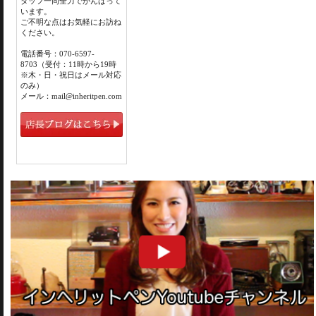
タッフ一同全力でがんばって
います。
ご不明な点はお気軽にお訪ね
ください。
電話番号：070-6597-
8703（受付：11時から19時
※木・日・祝日はメール対応
のみ）
メール：mail@inheritpen.com