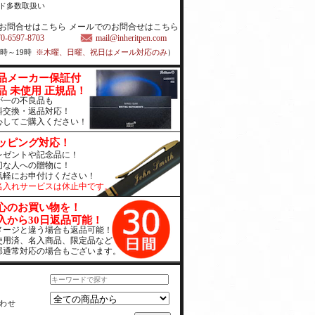
ド多数取扱い
お問合せはこちら
メールでのお問合せはこちら
70-6597-8703
mail@inheritpen.com
1時～19時
※木曜、日曜、祝日はメール対応のみ
）
品メーカー保証付
品 未使用 正規品！
が一の不良品も
料交換・返品対応！
心してご購入ください！
ッピング対応！
レゼントや記念品に！
切な人への贈物に！
気軽にお申付けください！
名入れサービスは休止中です。
心のお買い物を！
入から30日返品可能！
メージと違う場合も返品可能！
使用済、名入商品、限定品など
部通常対応の場合もございます。
わせ