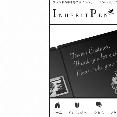
ブランド万年筆専門店インヘリットペン- ペリ
I
P
NHERIT
EN
ホーム
初めての方へ
Q & A
ブラ