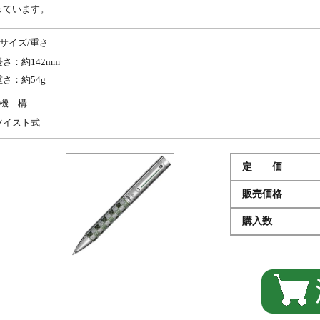
っています。
サイズ/重さ
長さ：約142mm
重さ：約54g
機 構
ツイスト式
定 価
販売価格
購入数