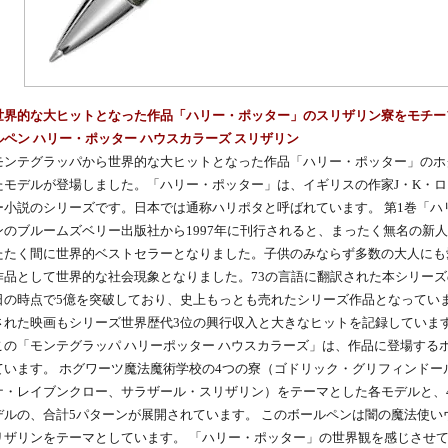
世界的な大ヒットとなった作品「ハリー・ポッター」のスリザリン寮をモチー
ルペン ハリー・ポッター ハウスカラーズ スリザリン
モンテグラッパから世界的な大ヒットとなった作品「ハリー・ポッター」のホ
たモデルが登場しました。「ハリー・ポッター」は、イギリスの作家J・K・
ー小説のシリーズです。日本では通称ハリポタと呼ばれています。 第1巻「
ンのブルームズベリー出版社から1997年に刊行されると、まったく無名の新
たたく間に世界的ベストセラーとなりました。子供のみならず多数の大人にも
作品として世界的な社会現象となりました。73の言語に翻訳された本シリーズの
日の時点で5億を突破しており、史上もっとも売れたシリーズ作品となっています
された映画もシリーズ世界歴代3位の興行収入と大きなヒットを記録していま
この「モンテグラッパ ハリーポッター ハウスカラーズ」は、作品に登場する
ています。 ホグワーツ魔法魔術学校の4つの寮（ゴドリック・グリフィンド
ナ・レイブンクロー、サラザール・スリザリン）をテーマとした各モデルと、
デルの、合計5パターンが展開されています。 このボールペンは闇の魔法使
リザリンをテーマとしています。 「ハリー・ポッター」の世界観を感じさせ