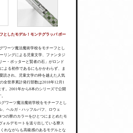
フとしたモデル！モンテグラッパ ボー
グワーツ魔法魔術学校をモチーフとし
ローリングによる児童文学、ファンタジ
ハリー・ポッターと賢者の石」がロンド
人による初作であるにもかかわらず、ま
愛読され、児童文学の枠を越えた人気
全世界累計発行部数は2018年12月1
。2001年から8本のシリーズで公開
す。
ホグワーツ魔法魔術学校をモチーフとし
ール、ヘルガ・ハッフルパフ、ロウェ
4つの寮のカラーをひとつにまとめたモ
いヴォルデモートを送り出している寮ス
てくれながらも高級感のあるモデルとな