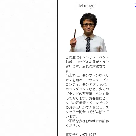
この度はインヘリットペンへ
お越しいただきありがとうご
ざいます。店長の津波古で
す。
当店では、モンブランやペリ
カンを始め、アウロラ、ビス
コンティ、モンテグラッパ、
カランダッシュなど、多くの
ブランドの万年筆・ペンを扱
っております。お客様にピッ
タリの万年筆・ペンを見つけ
るお手伝いができればと、ス
タッフ一同全力でがんばって
います。
ご不明な点はお気軽にお訪ね
ください。
電話番号：070-6597-