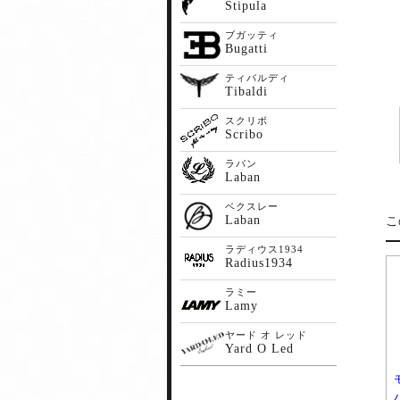
Stipula
ブガッティ
Bugatti
ティバルディ
Tibaldi
スクリボ
Scribo
ラバン
Laban
ベクスレー
Laban
こ
ラディウス1934
Radius1934
ラミー
Lamy
ヤード オ レッド
Yard O Led