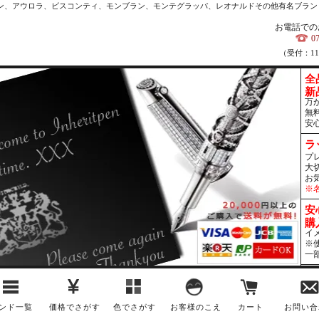
カン、アウロラ、ビスコンティ、モンブラン、モンテグラッパ、レオナルドその他有名ブラン
お電話での
0
（受付：1
全
新
万
無
安
ラ
プ
大
お
※
安
購
イ
※
一
ンド一覧
価格でさがす
色でさがす
お客様のこえ
カート
お問い合