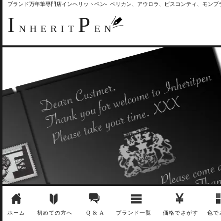
ブランド万年筆専門店インヘリットペン- ペリカン、アウロラ、ビスコンティ、モン
I
P
NHERIT
EN
ホーム
初めての方へ
Q & A
ブランド一覧
価格でさがす
色で