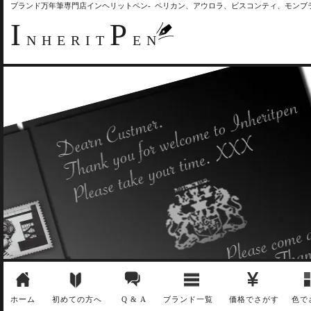
ブランド万年筆専門店インヘリットペン- ペリカン、アウロラ、ビスコンティ、モン
I
P
NHERIT
EN
ホーム
初めての方へ
Q & A
ブランド一覧
価格でさがす
色で