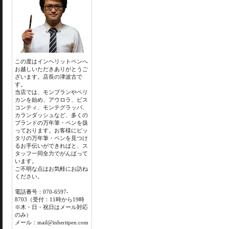
この度はインヘリットペンへ
お越しいただきありがとうご
ざいます。店長の津波古で
す。
当店では、モンブランやペリ
カンを始め、アウロラ、ビス
コンティ、モンテグラッパ、
カランダッシュなど、多くの
ブランドの万年筆・ペンを扱
っております。お客様にピッ
タリの万年筆・ペンを見つけ
るお手伝いができればと、ス
タッフ一同全力でがんばって
います。
ご不明な点はお気軽にお訪ね
ください。
電話番号：070-6597-
8703（受付：11時から19時
※木・日・祝日はメール対応
のみ）
メール：mail@inheritpen.com