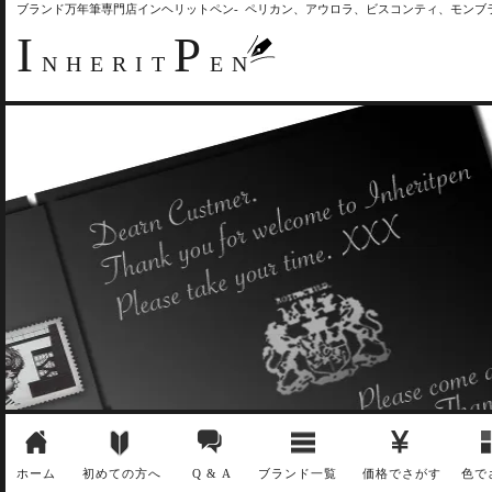
ブランド万年筆専門店インヘリットペン- ペリカン、アウロラ、ビスコンティ、モン
I
P
NHERIT
EN
ホーム
初めての方へ
Q & A
ブランド一覧
価格でさがす
色で