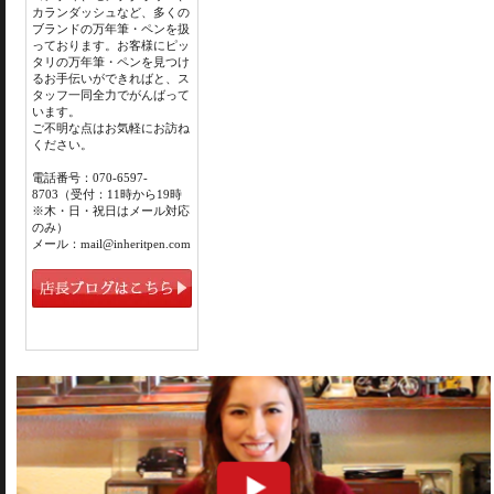
カランダッシュなど、多くの
ブランドの万年筆・ペンを扱
っております。お客様にピッ
タリの万年筆・ペンを見つけ
るお手伝いができればと、ス
タッフ一同全力でがんばって
います。
ご不明な点はお気軽にお訪ね
ください。
電話番号：070-6597-
8703（受付：11時から19時
※木・日・祝日はメール対応
のみ）
メール：mail@inheritpen.com