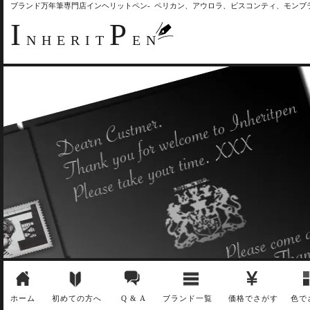
ブランド万年筆専門店インヘリットペン- ペリカン、アウロラ、ビスコンティ、モン
I
P
NHERIT
EN
ホーム
初めての方へ
Q & A
ブランド一覧
価格でさがす
色で