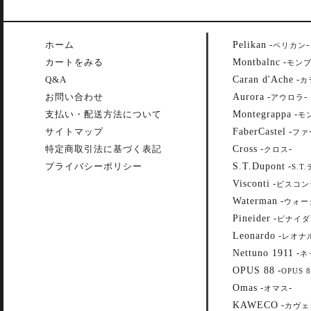
Pelikan
ホーム
-
-
ペリカン
Montbalnc
カートをみる
-
モン
Caran d'Ache
Q&A
-
カ
Aurora
お問い合わせ
-
-
アウロラ
Montegrappa
支払い・配送方法について
-
モ
FaberCastel
サイトマップ
-
ファ
Cross
特定商取引法に基づく表記
-
-
クロス
S.T.Dupont
プライバシーポリシー
-
S.T
Visconti
-
ビスコン
Waterman
-
ウォー
Pineider
-
ピナイダ
Leonardo
-
レオナ
Nettuno 1911
-
ネ
OPUS 88
-
OPUS 8
Omas
-
-
オマス
KAWECO
-
カヴェ