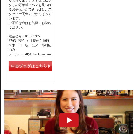
っております。お客様にピッ
タリの万年筆・ペンを見つけ
るお手伝いができればと、ス
タッフ一同全力でがんばって
います。
ご不明な点はお気軽にお訪ね
ください。
電話番号：070-6597-
8703（受付：11時から19時
※木・日・祝日はメール対応
のみ）
メール：mail@inheritpen.com