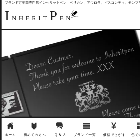
ブランド万年筆専門店インヘリットペン- ペリカン、アウロラ、ビスコンティ、モン
I
P
NHERIT
EN
ホーム
初めての方へ
Q & A
ブランド一覧
価格でさがす
色で