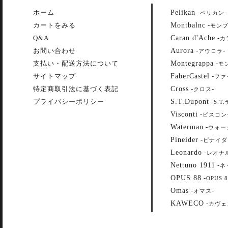
Pelikan
ホーム
-
-
ペリカン
Montbalnc
カートをみる
-
モン
Caran d'Ache
Q&A
-
カ
Aurora
お問い合わせ
-
-
アウロラ
Montegrappa
支払い・配送方法について
-
モ
FaberCastel
サイトマップ
-
ファ
Cross
特定商取引法に基づく表記
-
-
クロス
S.T.Dupont
プライバシーポリシー
-
S.T
Visconti
-
ビスコン
Waterman
-
ウォー
Pineider
-
ピナイダ
Leonardo
-
レオナ
Nettuno 1911
-
ネ
OPUS 88
-
OPUS 8
Omas
-
-
オマス
KAWECO
-
カヴェ