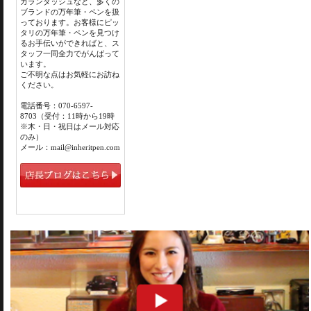
カランダッシュなど、多くの
ブランドの万年筆・ペンを扱
っております。お客様にピッ
タリの万年筆・ペンを見つけ
るお手伝いができればと、ス
タッフ一同全力でがんばって
います。
ご不明な点はお気軽にお訪ね
ください。
電話番号：070-6597-
8703（受付：11時から19時
※木・日・祝日はメール対応
のみ）
メール：mail@inheritpen.com