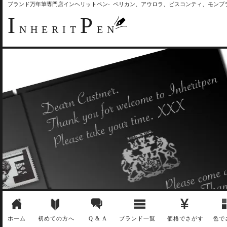
ブランド万年筆専門店インヘリットペン- ペリカン、アウロラ、ビスコンティ、モン
I
P
NHERIT
EN
ホーム
初めての方へ
Q & A
ブランド一覧
価格でさがす
色で