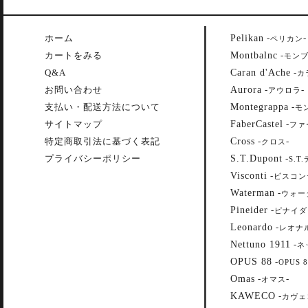
Pelikan
ホーム
-
-
ペリカン
Montbalnc
カートをみる
-
モン
Caran d'Ache
Q&A
-
カ
Aurora
お問い合わせ
-
-
アウロラ
Montegrappa
支払い・配送方法について
-
モ
FaberCastel
サイトマップ
-
ファ
Cross
特定商取引法に基づく表記
-
-
クロス
S.T.Dupont
プライバシーポリシー
-
S.T
Visconti
-
ビスコン
Waterman
-
ウォー
Pineider
-
ピナイダ
Leonardo
-
レオナ
Nettuno 1911
-
ネ
OPUS 88
-
OPUS 8
Omas
-
-
オマス
KAWECO
-
カヴェ