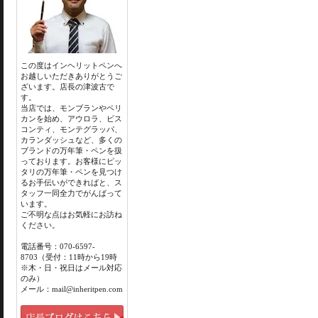
この度はインヘリットペンへ
お越しいただきありがとうご
ざいます。店長の津波古で
す。
当店では、モンブランやペリ
カンを始め、アウロラ、ビス
コンティ、モンテグラッパ、
カランダッシュなど、多くの
ブランドの万年筆・ペンを扱
っております。お客様にピッ
タリの万年筆・ペンを見つけ
るお手伝いができればと、ス
タッフ一同全力でがんばって
います。
ご不明な点はお気軽にお訪ね
ください。
電話番号：070-6597-
8703（受付：11時から19時
※木・日・祝日はメール対応
のみ）
メール：mail@inheritpen.com