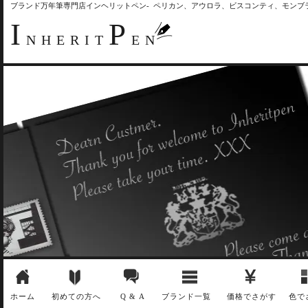
ブランド万年筆専門店インヘリットペン- ペリカン、アウロラ、ビスコンティ、モン
I
P
NHERIT
EN
ホーム
初めての方へ
Q & A
ブランド一覧
価格でさがす
色で