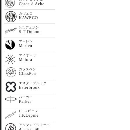
Caran d'Ache
カヴェコ
KAWECO
S.T.デュポン
S.T.Dupont
マーレン
Marlen
マイオーラ
Maiora
ガラスペン
GlassPen
エスターブルック
Esterbrook
パーカー
Parker
J.P.レピーヌ
J.P.Lepine
アルマンドシモーニ
A・S Club