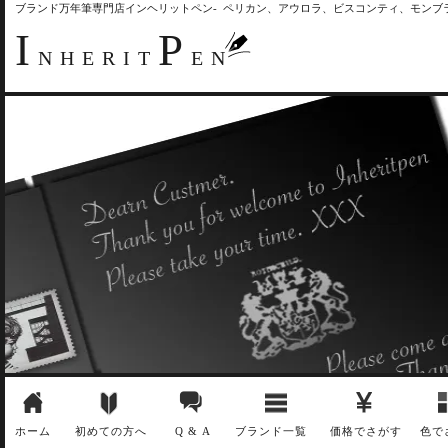
ブランド万年筆専門店インヘリットペン- ペリカン、アウロラ、ビスコンティ、モン
I
P
NHERIT
EN
ホーム
初めての方へ
Q & A
ブランド一覧
価格でさがす
色で