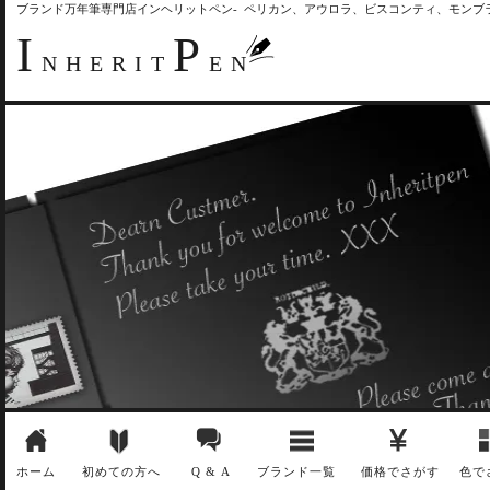
ブランド万年筆専門店インヘリットペン- ペリカン、アウロラ、ビスコンティ、モン
I
P
NHERIT
EN
ホーム
初めての方へ
Q & A
ブランド一覧
価格でさがす
色で