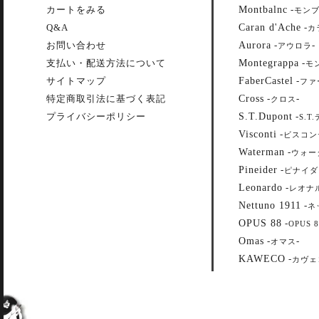
Montbalnc
カートをみる
-
モン
Caran d'Ache
Q&A
-
カ
Aurora
お問い合わせ
-
-
アウロラ
Montegrappa
支払い・配送方法について
-
モ
FaberCastel
サイトマップ
-
ファ
Cross
特定商取引法に基づく表記
-
-
クロス
S.T.Dupont
プライバシーポリシー
-
S.T
Visconti
-
ビスコン
Waterman
-
ウォー
Pineider
-
ピナイダ
Leonardo
-
レオナ
Nettuno 1911
-
ネ
OPUS 88
-
OPUS 8
Omas
-
-
オマス
KAWECO
-
カヴェ