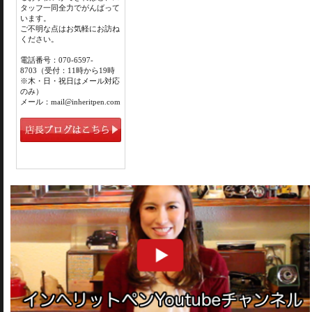
タッフ一同全力でがんばって
います。
ご不明な点はお気軽にお訪ね
ください。
電話番号：070-6597-
8703（受付：11時から19時
※木・日・祝日はメール対応
のみ）
メール：mail@inheritpen.com