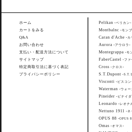
Pelikan
ホーム
-
-
ペリカン
Montbalnc
カートをみる
-
モン
Caran d'Ache
Q&A
-
カ
Aurora
お問い合わせ
-
-
アウロラ
Montegrappa
支払い・配送方法について
-
モ
FaberCastel
サイトマップ
-
ファ
Cross
特定商取引法に基づく表記
-
-
クロス
S.T.Dupont
プライバシーポリシー
-
S.T
Visconti
-
ビスコン
Waterman
-
ウォー
Pineider
-
ピナイダ
Leonardo
-
レオナ
Nettuno 1911
-
ネ
OPUS 88
-
OPUS 8
Omas
-
-
オマス