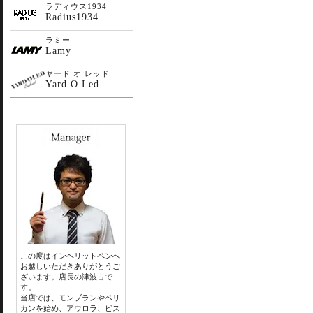
ラディウス1934
Radius1934
ラミー
Lamy
ヤード オ レッド
Yard O Led
この度はインヘリットペンへ
お越しいただきありがとうご
ざいます。店長の津波古で
す。
当店では、モンブランやペリ
カンを始め、アウロラ、ビス