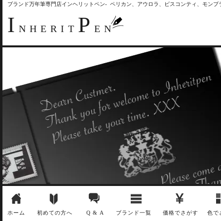
ブランド万年筆専門店インヘリットペン- ペリカン、アウロラ、ビスコンティ、モン
I
P
NHERIT
EN
ホーム
初めての方へ
Q & A
ブランド一覧
価格でさがす
色で