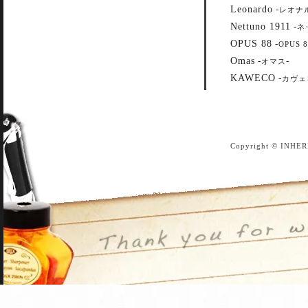
Leonardo
-
レオナ
Nettuno 1911
-
ネ
OPUS 88
-
OPUS 8
Omas
-
-
オマス
KAWECO
-
カヴェ
Copyright © INHER