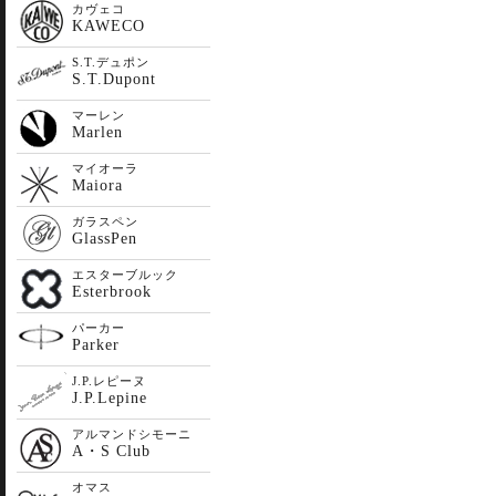
カヴェコ
KAWECO
S.T.デュポン
S.T.Dupont
マーレン
Marlen
マイオーラ
Maiora
ガラスペン
GlassPen
エスターブルック
Esterbrook
パーカー
Parker
J.P.レピーヌ
J.P.Lepine
アルマンドシモーニ
A・S Club
オマス