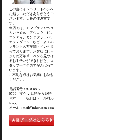
この度はインヘリットペンへ
お越しいただきありがとうご
ざいます。店長の津波古で
す。
当店では、モンブランやペリ
カンを始め、アウロラ、ビス
コンティ、モンテグラッパ、
カランダッシュなど、多くの
ブランドの万年筆・ペンを扱
っております。お客様にピッ
タリの万年筆・ペンを見つけ
るお手伝いができればと、ス
タッフ一同全力でがんばって
います。
ご不明な点はお気軽にお訪ね
ください。
電話番号：070-6597-
8703（受付：11時から19時
※木・日・祝日はメール対応
のみ）
メール：mail@inheritpen.com