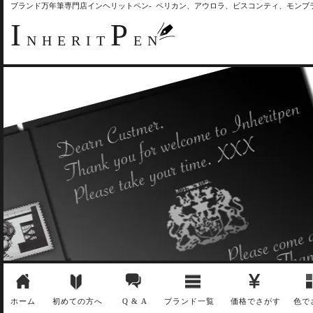
ブランド万年筆専門店インヘリットペン- ペリカン、アウロラ、ビスコンティ、モン
I
P
NHERIT
EN
ホーム
初めての方へ
Q & A
ブランド一覧
価格でさがす
色で