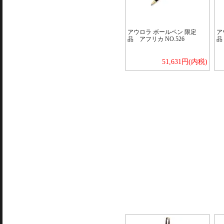
アウロラ ボールペン 限定
ア
品 アフリカ NO.526
品
51,631円(内税)